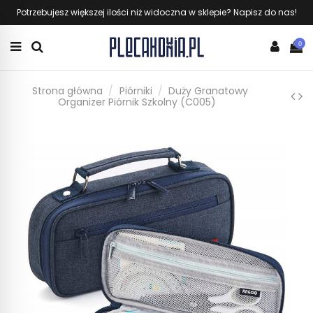
Potrzebujesz większej ilości niż widoczna w sklepie? Napisz do nas!
0
Strona główna
Piórniki
Duży Granatowy
Organizer Piórnik Szkolny (C005)