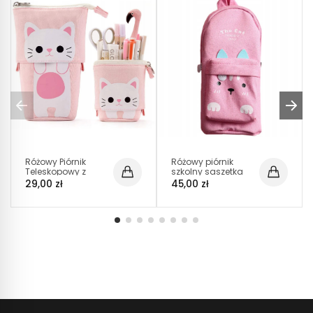
Różowy Piórnik
Różowy piórnik
Teleskopowy z
szkolny saszetka
Kotkiem (C003)
Kot – Motyw
29,00 zł
45,00 zł
Pusheen SZ008