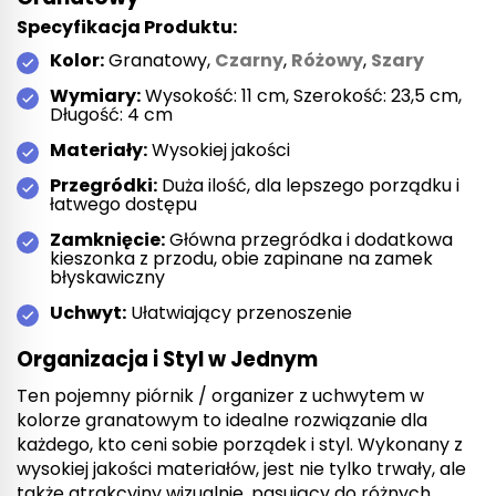
Specyfikacja Produktu:
Kolor:
Granatowy,
Czarny
,
Różowy
,
Szary
Wymiary:
Wysokość: 11 cm, Szerokość: 23,5 cm,
Długość: 4 cm
Materiały:
Wysokiej jakości
Przegródki:
Duża ilość, dla lepszego porządku i
łatwego dostępu
Zamknięcie:
Główna przegródka i dodatkowa
kieszonka z przodu, obie zapinane na zamek
błyskawiczny
Uchwyt:
Ułatwiający przenoszenie
Organizacja i Styl w Jednym
Ten pojemny piórnik / organizer z uchwytem w
kolorze granatowym to idealne rozwiązanie dla
każdego, kto ceni sobie porządek i styl. Wykonany z
wysokiej jakości materiałów, jest nie tylko trwały, ale
także atrakcyjny wizualnie, pasujący do różnych