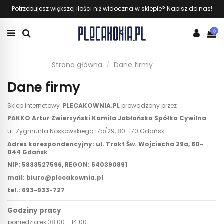
Potrzebujesz większej ilości niż widoczna w sklepie? Napisz do nas!
0
Strona główna
Dane firmy
Dane firmy
Sklep internetowy
PLECAKOWNIA.PL
prowadzony przez
PAKKO Artur Zwierzyński Kamila Jabłońska Spółka Cywilna
ul. Zygmunta Noskowskiego 17b/29, 80-170 Gdańsk
Adres korespondencyjny: ul. Trakt Św. Wojciecha 29a, 80-
044 Gdańsk
NIP:
5833527596,
REGON: 540390891
mail: biuro@plecakownia.pl
tel.: 693-933-727
Godziny pracy
poniedziałek
08:00 - 14:00