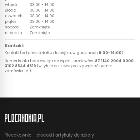
wtorek
08:00 - 14:00
środa
08:00 - 14:00
czwartek
08:00 - 14:00
piątek
08:00 - 14:00
sobota
Zamknięte
niedziela
Zamknięte
Kontakt
Kontakt (od poniedziałku do piątku, w godzinach
8:00-14:00
)
Numer konta bankowego do wpłat i przelewów:
87 1140 2004 0000
3102 8544 4819
(w tytule przelewu proszę wpisać numer
zamówienia.)
Plecakownia - plecaki i artykuły do szkoły