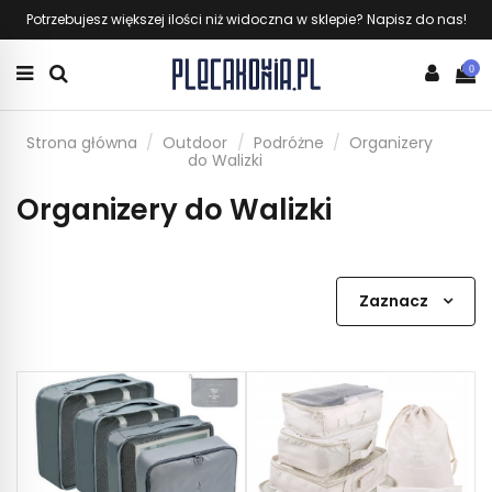
Potrzebujesz większej ilości niż widoczna w sklepie? Napisz do nas!
0
Strona główna
Outdoor
Podróżne
Organizery
do Walizki
Organizery do Walizki
Zaznacz