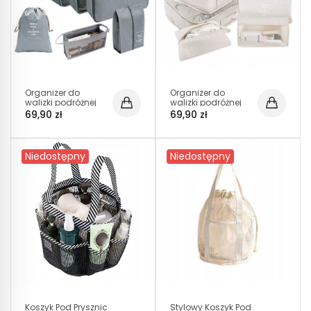
Organizer do
Organizer do
walizki podróżnej
walizki podróżnej
SZARY zestaw
BEŻOWY zestaw
69,90 zł
69,90 zł
podróżny lekki
podróżny na
ubrania i buty
Niedostępny
Niedostępny
Koszyk Pod Prysznic
Stylowy Koszyk Pod