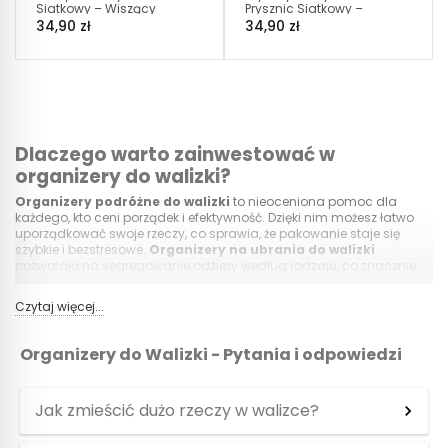
Siatkowy – Wiszący
Prysznic Siatkowy –
Organizer na Kosmetyki
Wiszący Organizer na
34,90 zł
34,90 zł
Czarny
Kosmetyki Beżowy
Dlaczego warto zainwestować w
organizery do walizki?
Organizery podróżne do walizki
to nieoceniona pomoc dla
każdego, kto ceni porządek i efektywność. Dzięki nim możesz łatwo
uporządkować swoje rzeczy, co sprawia, że pakowanie staje się
szybkie i bezstresowe.
Organizery na ubrania do walizki
pozwalają na segregowanie odzieży według rodzaju, co znacznie
ułatwia jej znalezienie podczas podróży.
Czytaj więcej...
Dzięki
zestawowi organizerów do walizki
zyskujesz nie tylko
porządek, ale także więcej miejsca w walizce, co jest nieocenione
zwłaszcza przy dłuższych wyjazdach.
Organizery na buty do
Organizery do Walizki - Pytania i odpowiedzi
walizki
chronią Twoje rzeczy przed zabrudzeniem od obuwia, a
organizer na kosmetyki do walizki
zapewnia, że wszystkie
produkty kosmetyczne pozostaną na swoim miejscu, zapobiegając
ich rozlaniu.
Jak zmieścić dużo rzeczy w walizce?
Rodzaje organizerów do walizki – Wybierz