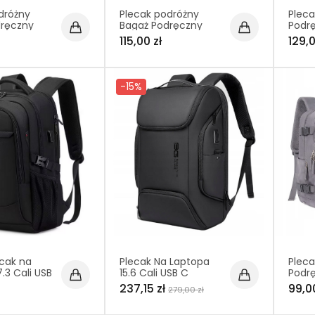
dróżny
Plecak podróżny
Plec
dręczny
Bagaż Podręczny
Podr
Niebieski
46×32×16 Beżowy
Samol
115,00 zł
129,0
PT045
Raya
USB T
-15%
ecak na
Plecak Na Laptopa
Plec
.3 Cali USB
15.6 Cali USB C
Podr
Wodoodporny (I185)
Samol
237,15 zł
99,00
279,00 zł
Raya
USB 