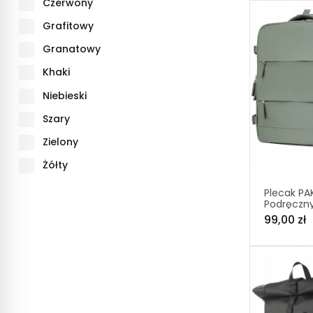
Czerwony
Grafitowy
Granatowy
Khaki
Niebieski
Szary
Zielony
Żółty
Plecak PA
Podręczn
Samolotu 
99,00 zł
Rayanair 
USB T500