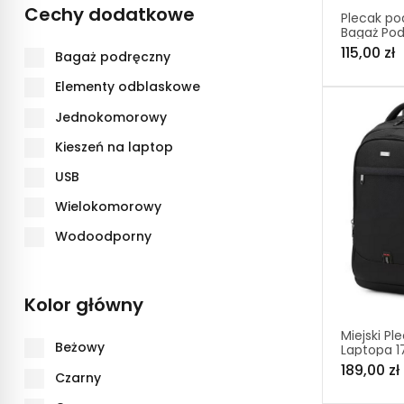
Cechy dodatkowe
Plecak po
Bagaż Po
46×32×16 
115,00 zł
Bagaż podręczny
PT045
Elementy odblaskowe
Jednokomorowy
Kieszeń na laptop
USB
Wielokomorowy
Wodoodporny
Kolor główny
Miejski Pl
Beżowy
Laptopa 17
(I070)
189,00 zł
Czarny