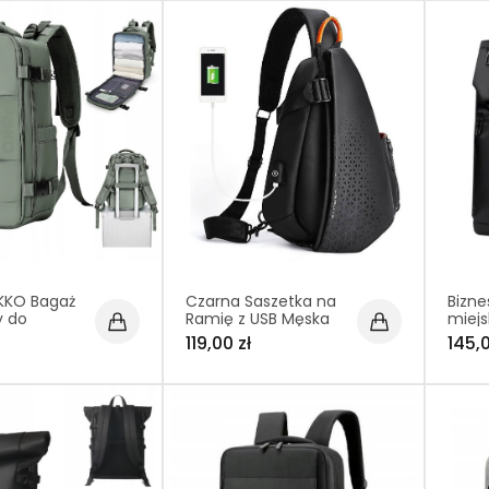
KKO Bagaż
Czarna Saszetka na
Bizne
y do
Ramię z USB Męska
miejs
Wizzair
Damska (I222)
15,6 
119,00 zł
145,0
40x20x25
wodo
Czar