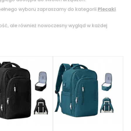
 pełnego wyboru zapraszamy do kategorii
Plecaki
lność, ale również nowoczesny wygląd w każdej