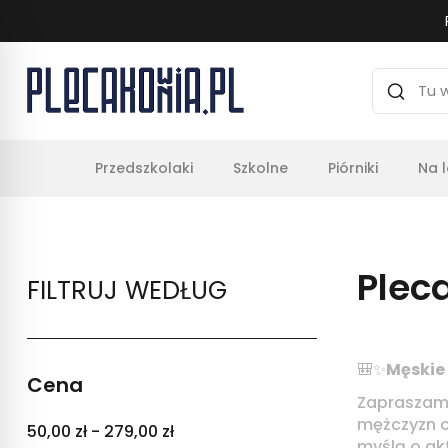
Przedszkolaki
Szkolne
Piórniki
Na 
Plec
FILTRUJ WEDŁUG
🎒✨
Męskie 
Cena
Zapraszamy
mężczyzn c
50,00 zł - 279,00 zł
myślą o ak