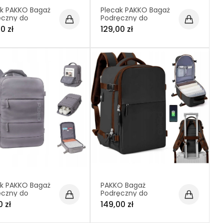
ak PAKKO Bagaż
Plecak PAKKO Bagaż
ęczny do
Podręczny do
otu Wizzair
Samolotu Wizzair
0 zł
129,00 zł
nair 40x20x25
Rayanair 40x20x25
130
USB T130
ak PAKKO Bagaż
PAKKO Bagaż
ęczny do
Podręczny do
otu Wizzair
Samolotu Wizzair
 zł
149,00 zł
nair 40x20x25
Rayanair 40x20x25
T500
USB z kieszenią na