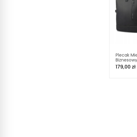
Plecak Mie
Biznesowy
Wodoodp
179,00 zł
PREMIUM K
laptopa 1