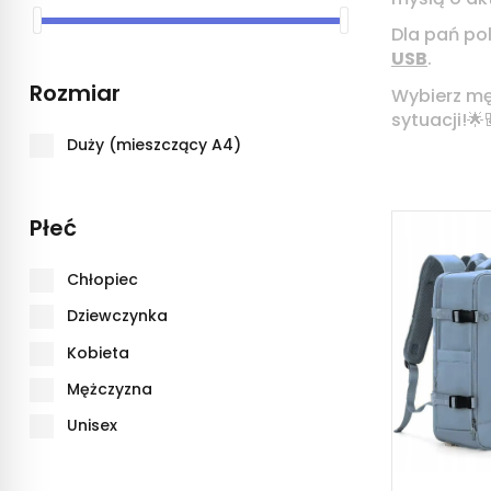
Dla pań po
USB
.
Rozmiar
Wybierz mę
sytuacji!🌟
Duży (mieszczący A4)
Płeć
Chłopiec
Dziewczynka
Kobieta
Mężczyzna
Unisex