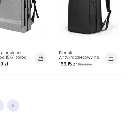
 plecak na
Plecak
pa 15.6" torba
Antykradzieżowy na
żna z USB
Laptop 15.6 Cali USB
0 zł
169,15 zł
199,00 zł
)
TSA (I179)