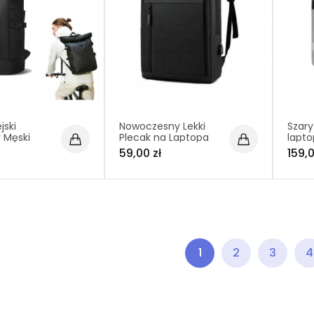
jski
Nowoczesny Lekki
Szary
 Męski
Plecak na Laptopa
lapto
orny
15.6 Cali USB Czarny
podró
59,00 zł
159,0
ieszeń na
(I193)
(T110
5.6 (PT038)
1
2
3
4