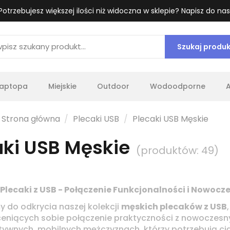
Potrzebujesz większej ilości niż widoczna w sklepie? Napisz do nas
Szukaj produ
laptopa
Miejskie
Outdoor
Wodoodporne
Strona główna
Plecaki USB
Plecaki USB Męskie
aki USB Męskie
(produktów: 49)
Plecaki z USB - Połączenie Funkcjonalności i Nowocz
 do odkrycia naszej kolekcji
męskich plecaków z USB
eniących sobie połączenie praktyczności z nowoczesn
tywnych, mobilnych mężczyznach, którzy potrzebują ci