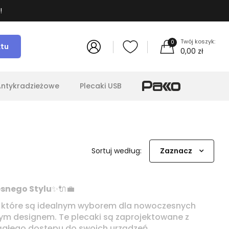
!
Twój koszyk:
0
ktu
0,00 zł
Antykradzieżowe
Plecaki USB
Sortuj według:
Zaznacz
esnego Stylu
✨🔌💼
, które są idealnym wyborem dla nowoczesnych
ym designem. Te plecaki są zaprojektowane z
ągłego dostępu do swoich urządzeń.