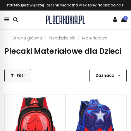
Potrzebujesz większej ilości niż widoczna w sklepie? Napisz do nas!
0
Strona główna
Przedszkolaki
Materiałowe
Plecaki Materiałowe dla Dzieci
Filtr
Zaznacz