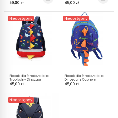
Batman I S I100
Dinozaur Smok
59,00 zł
45,00 zł
Niebieski D004
Niedostępny
Niedostępny
Plecak dla Przedszkolaka
Plecak dla Przedszkolaka
Tropikalny Dinozaur
Dinozaur z Ogonem
(D061)
(D062)
45,00 zł
45,00 zł
Niedostępny