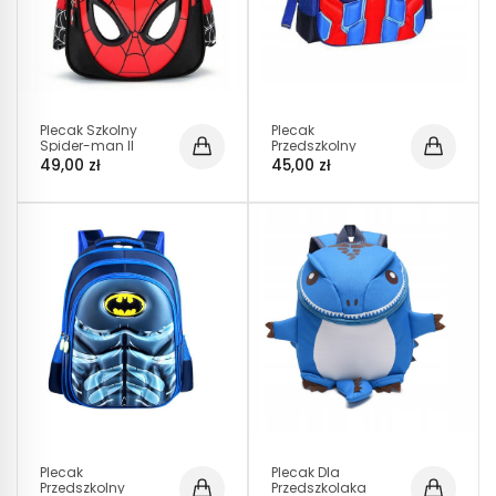
Plecak Szkolny
Plecak
Spider-man II
Przedszkolny
(D100)
Szkolny Kapitan II
49,00 zł
45,00 zł
I098 S
Plecak
Plecak Dla
Przedszkolny
Przedszkolaka