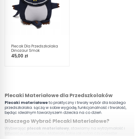
Plecak Dla Przedszkolaka
Dinozaur Smok
Granatowy D004
45,00 zł
Plecaki Materiałowe dla Przedszkolaków
Plecaki materiałowe
to praktyczny i trwały wybór dla każdego
przedszkolaka. Łączą w sobie wygodę, funkcjonalność i trwałość,
będąc idealnym towarzyszem dziecka na co dzień.
Dlaczego Wybrać Plecaki Materiałowe?
Wybierając
plecak materiałowy
, stawiamy na wytrzymałość i
łatwość w utrzymaniu. Materiały takie jak nylon czy poliester
gwarantują długotrwałe użytkowanie i odporność na codzienne