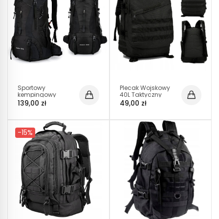
Sportowy
Plecak Wojskowy
kempingowy
40L Taktyczny
plecak turystyczny
Survival Czarny
139,00 zł
49,00 zł
duży trekking 70l
(I180)
CZARNY (I008)
-15%