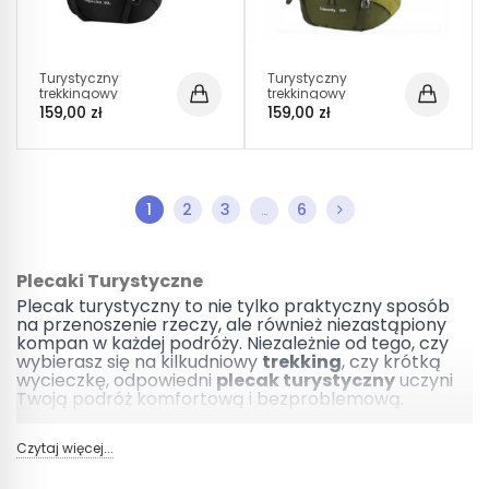
Turystyczny
Turystyczny
trekkingowy
trekkingowy
plecak górski 50L
plecak górski 50L
159,00 zł
159,00 zł
Traper 4 CZARNY
Traper 4 Zielony
PT030
PT030
1
2
3
6
…
Plecaki Turystyczne
Plecak turystyczny to nie tylko praktyczny sposób
na przenoszenie rzeczy, ale również niezastąpiony
kompan w każdej podróży. Niezależnie od tego, czy
wybierasz się na kilkudniowy
trekking
, czy krótką
wycieczkę, odpowiedni
plecak turystyczny
uczyni
Twoją podróż komfortową i bezproblemową.
Plecak Turystyczny – Twoja Podróżna Centrala
Czytaj więcej...
Plecak turystyczny to centrum Twoich podróżnych
potrzeb. Łączy w sobie wygodę, funkcjonalność i