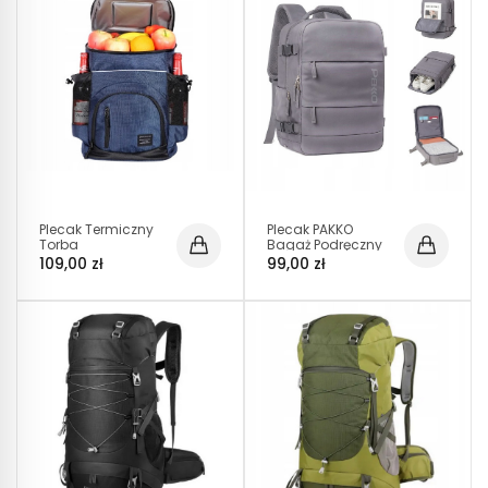
Plecak Termiczny
Plecak PAKKO
Torba
Bagaż Podręczny
Termoizolacyjna
do Samolotu
109,00 zł
99,00 zł
32l Granatowy
Wizzair Rayanair
(T022)
40x20x25 USB
T500