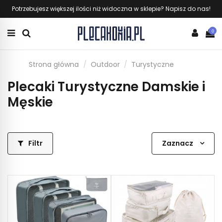
Potrzebujesz większej ilości niż widoczna w sklepie? Napisz do nas!
0
Strona główna
Outdoor
Turystyczne
Plecaki Turystyczne Damskie i
Męskie
Filtr
Zaznacz