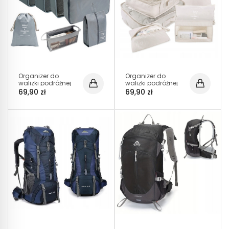
Organizer do
Organizer do
walizki podróżnej
walizki podróżnej
SZARY zestaw
BEŻOWY zestaw
69,90 zł
69,90 zł
podróżny lekki
podróżny na
ubrania i buty