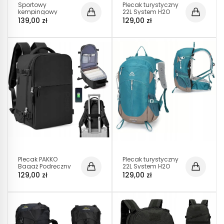
Sportowy
Plecak turystyczny
kempingowy
22L System H2O
plecak turystyczny
Pokrowiec Air back
139,00 zł
129,00 zł
duży trekking 70l
Lekki pojemny I013
GRANATOWY
(I008)
Plecak PAKKO
Plecak turystyczny
Bagaż Podręczny
22L System H2O
do Samolotu
Pokrowiec Air back
129,00 zł
129,00 zł
Wizzair Rayanair
Lekki pojemny I013
40x20x25 USB
T140