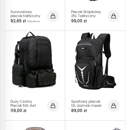
Survivalowy
Plecak Wojskowy
plecak taktyczny
25L Taktyczny
60L Czarny (I309)
Militarny Survival
92,65 zł
99,00 zł
109,00 zł
Czarny (i095)
Duży Czarny
Sportowy plecak
Plecak 50L 4w1
12L damski męski
Taktyczny
czarny (PT004)
119,00 zł
89,00 zł
Wojskowy (I183)