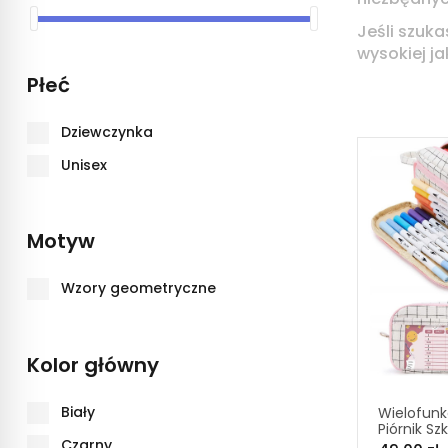
Jeśli szuk
wysokiej j
Płeć
Dziewczynka
Unisex
Motyw
Wzory geometryczne
Kolor główny
Biały
Wielofunk
Piórnik Sz
Czarny
Saszetka 