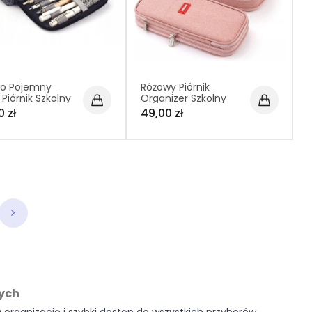
zo Pojemny
Różowy Piórnik
 Piórnik Szkolny
Organizer Szkolny
Saszetka (C004)
0 zł
49,00 zł
nych
organizację i szybki dostęp do wszystkich przyborów