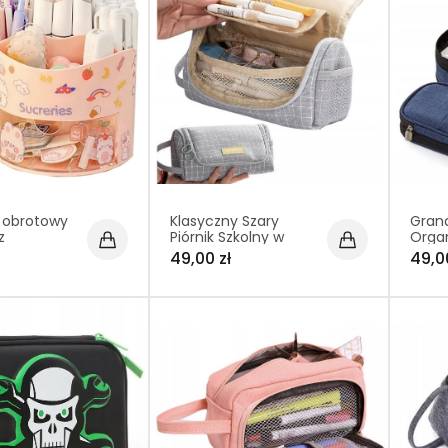
 obrotowy
Klasyczny Szary
Grana
z
Piórnik Szkolny w
Organ
i DIY –
Kratę (C015)
Sasz
49,00 zł
49,0
sosiowy