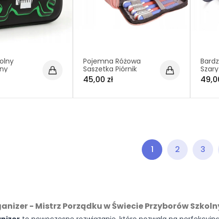
kolny
Pojemna Różowa
Bard
any
Saszetka Piórnik
Szary
 czarno-
Szkolny (C014)
(I103)
45,00 zł
49,0
 Motyw
1
2
3
ganizer - Mistrz Porządku w Świecie Przyborów Szkol
anizer
to nowoczesne rozwiązanie, które pozwala na perfekcyjną 