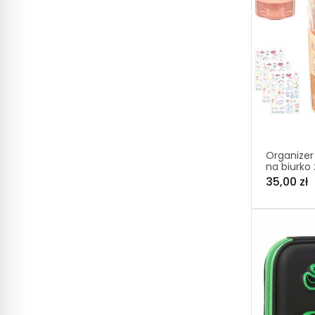
Organizer
na biurko 
naklejkam
35,00 zł
różowy ło