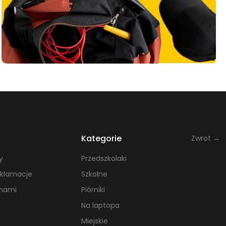
zbę przegródek. Ważne, aby był on dostosowany do
 jednocześnie wystarczająco pojemny, by pomieścić wszystkie
ek i efektywność. Jego praktyczna konstrukcja i
uczniów i studentów, którzy potrzebują mieć szybki dostęp do
Kategorie
Zwrot →
y
Przedszkolaki
eklamacje
Szkolne
 nami
Piórniki
Na laptopa
Miejskie