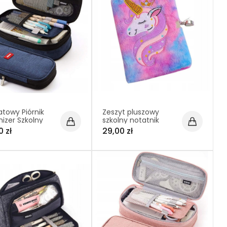
towy Piórnik
Zeszyt pluszowy
izer Szkolny
szkolny notatnik
etka (C004)
zamykany na kłódkę
0 zł
29,00 zł
w linię A5
Jednorożec Model 2
(C045)