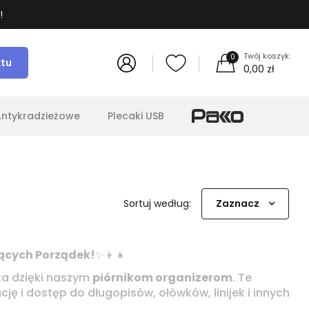
!
Twój koszyk:
0
ktu
0,00 zł
Antykradzieżowe
Plecaki USB
Sortuj według:
Zaznacz
iących Porządek!
✨👦👧
ka dzięki naszym
piórnikom organizerom
. Te
ję i dostęp do długopisów, ołówków, linijek i innych