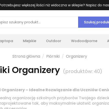
Potrzebujesz większej ilości niż widoczna w sklepie? Napisz do nas
Szukaj produ
laptopa
Miejskie
Outdoor
Wodoodporne
Strona główna
Piórniki
Organizery
iki Organizery
(produktów: 40)
ki Organizery – Idealne Rozwiązanie dla Uczniów Cen
dealną organizację szkolnych przyborów Twojego dziec
 zaprojektowane tak, aby maksymalnie ułatwić organizac
h akcesoriów.