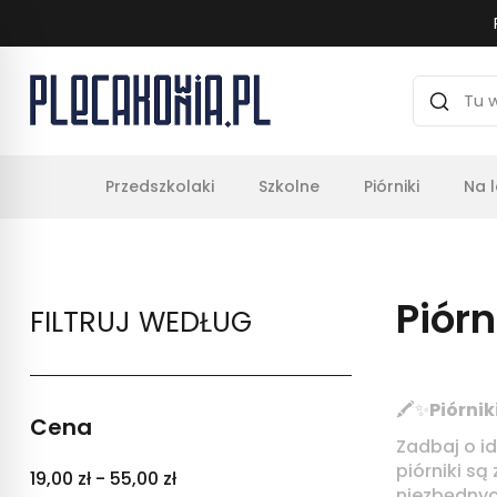
Przedszkolaki
Szkolne
Piórniki
Na 
Piórn
FILTRUJ WEDŁUG
🖍️✨
Piórni
Cena
Zadbaj o i
piórniki są
19,00 zł - 55,00 zł
niezbędnyc