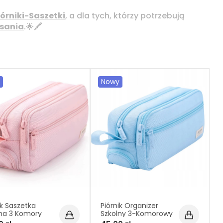
iórniki-Saszetki
, a dla tych, którzy potrzebują
isania
.🌟🖍️
Nowy
ik Saszetka
Piórnik Organizer
lna 3 Komory
Szkolny 3-Komorowy
Organizer
Duży Saszetka na