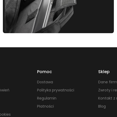
e
piórnika organizer
warto zwrócić uwagę na jego rozmiar i lic
ch potrzeb – nie za duży, aby łatwo zmieścił się w plecaku, ale
rzedmioty.
anie
izer to doskonałe rozwiązanie dla każdego, kto ceni sobie porząd
organizacja przestrzeni sprawiają, że jest to idealny wybór dla 
woich przyborów.
Pomoc
Sklep
Dostawa
Dane firm
ówień
Polityka prywatności
Zwroty i r
Regulamin
Kontakt z
Płatności
Blog
ookies