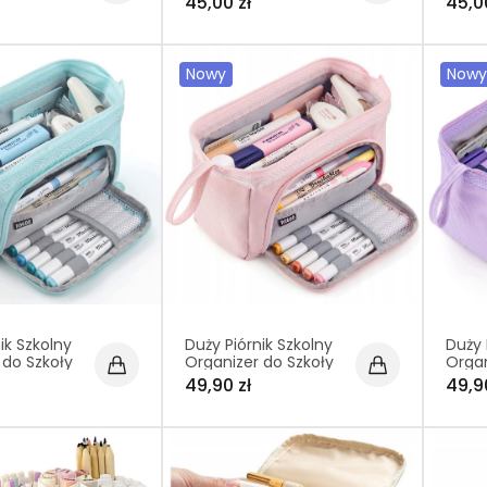
45,00 zł
45,0
Długopisy Czarny
Różo
Nowy
Nowy
ik Szkolny
Duży Piórnik Szkolny
Duży 
 do Szkoły
Organizer do Szkoły
Organ
tui na
Pojemny Etui na
Pojem
49,90 zł
49,9
ługopisy
Kredki i Długopisy
Kredk