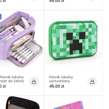
0 zł
45,00 zł
wy Premium
Przybory Niebieski
Piórnik Szkolny
Piórnik szkolny
izer do Szkoły
usztywniany
ny Etui na
organizer zielony –
0 zł
45,00 zł
i i Długopisy
Motyw Minecraft
Creeper SZ010