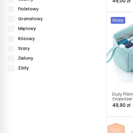
49,00 zł
(C040)
Fioletowy
Granatowy
Nowy
Miętowy
Różowy
Szary
Zielony
Żółty
Duży Piórn
Organizer
Pojemny E
49,90 zł
Kredki i D