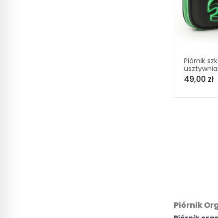
Piórnik sz
usztywni
organizer
49,00 zł
zielony –
Minecraft
Piórnik Or
Piórnik org