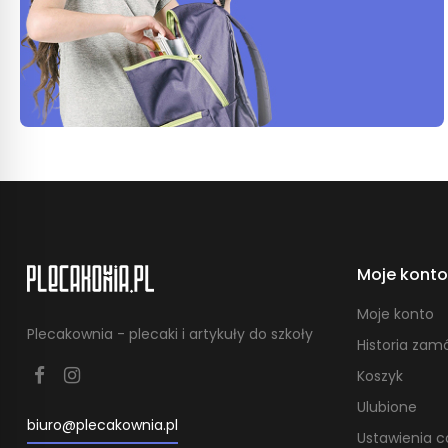
Przy wyborz
indywidualny
niezbędne p
Podsumow
Piórnik organ
przemyślana 
wszystkich s
Moje konto
Moje konto
Plecakownia - plecaki i artykuły do szkoły
Historia zam
Koszyk
Ulubione
biuro@plecakownia.pl
Ustawienia c