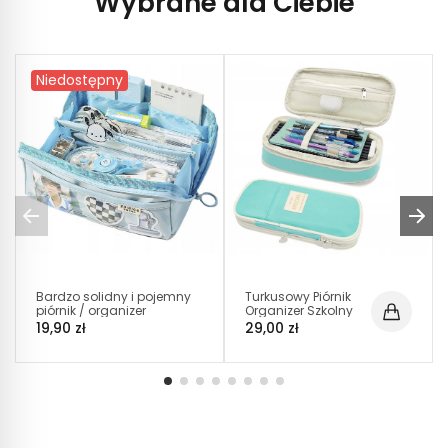
Wybrane dla Ciebie
Niedostępny
Bardzo solidny i pojemny
Turkusowy Piórnik
piórnik / organizer
Organizer Szkolny
Niebieski 3 Kieszenie
Saszetka (C004)
19,90 zł
29,00 zł
(C037)