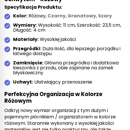
Specyfikacja Produktu:
Kolor:
Różowy,
Czarny
,
Granatowy
,
Szary
Wymiary:
Wysokość: 11 cm, Szerokość: 23,5 cm,
Długość: 4 cm
Materiały:
Wysokiej jakości
Przegródki:
Duża ilość, dla lepszego porządku i
łatwego dostępu
Zamknięcie:
Główna przegródka i dodatkowa
kieszonka z przodu, obie zapinane na zamek
błyskawiczny
Uchwyt:
Ułatwiający przenoszenie
Perfekcyjna Organizacja w Kolorze
Różowym
Odkryj nowy wymiar organizacji z tym dużym i
pojemnym piórnikiem / organizatorem w kolorze
różowym. Starannie wykonany z wysokiej jakości
materiałów, jest nie tylko praktyczny, ale także