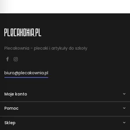
Plecakownia - plecaki i artykuły do szkoły
biuro@plecakownia.pl
Moje konto
Pomoc
Sklep