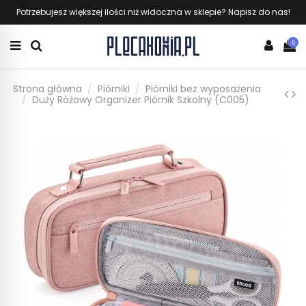
Potrzebujesz większej ilości niż widoczna w sklepie? Napisz do nas!
0
Strona główna
Piórniki
Piórniki bez wyposażenia
Duży Różowy Organizer Piórnik Szkolny (C005)