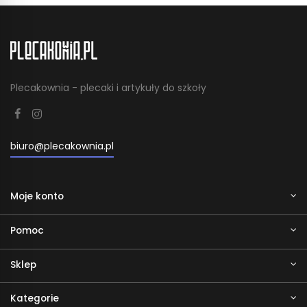
Plecakownia - plecaki i artykuły do szkoły
biuro@plecakownia.pl
Moje konto
Pomoc
Sklep
Kategorie