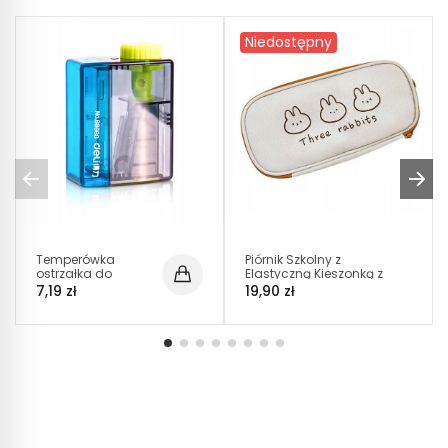
Niedostępny
Temperówka
Piórnik Szkolny z
ostrzałka do
Elastyczną Kieszonką z
szkoły i biura z
Misiem Model 3 (C032)
7,19 zł
19,90 zł
pojemnikiem i
regulacją
grubości
ostrzenia...