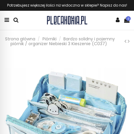
Potrzebujesz większej ilości niż widoczna w sklepie? Napisz do nas!
0
Strona główna
Piórniki
Bardzo solidny i pojemny
piórnik / organizer Niebieski 3 Kieszenie (C037)