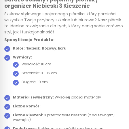
organizer Niebieski 3 Kieszenie
Szukasz stylowego i pojemnego piórnika, który pomieści
wszystkie Twoje przybory szkolne lub biurowe? Nasz piórnik
to idealne rozwiązanie dla tych, którzy cenią sobie zarówno
styl, jak i funkcjonalność!
Specyfikacja Produktu:
Kolor:
Niebieski,
Różowy
,
Ecru
Wymiary:
Wysokość: 10 cm
Szerokość: 8 - 15 cm
Długość: 19 cm
Materiał zewnętrzny:
Wysokiej jakości materiały
Liczba komór:
1
Liczba kieszeni:
3 przeźroczyste kieszonki (2 na zewnątrz, 1
wewnątrz)
Dodatkowo:
Praktyczne przegródki, modny design