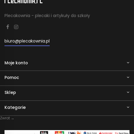
Plecakownia - plecaki i artykuły do szkoły
biuro@plecakownia.pl
Moje konto
Pomoc
Sklep
Kategorie
Zwrot →