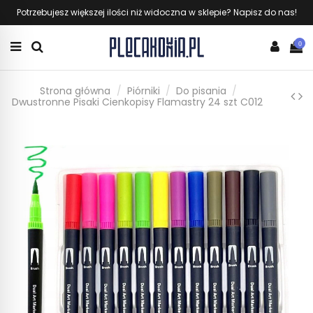
Potrzebujesz większej ilości niż widoczna w sklepie? Napisz do nas!
0
Strona główna
Piórniki
Do pisania
Dwustronne Pisaki Cienkopisy Flamastry 24 szt C012