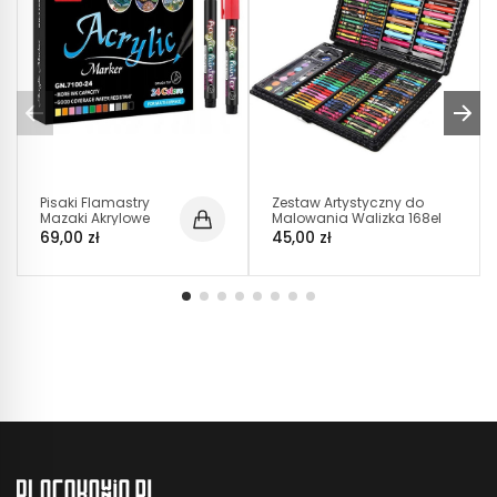
Pisaki Flamastry
Zestaw Artystyczny do
Mazaki Akrylowe
Malowania Walizka 168el
24szt (C025)
(C011)
69,00 zł
45,00 zł