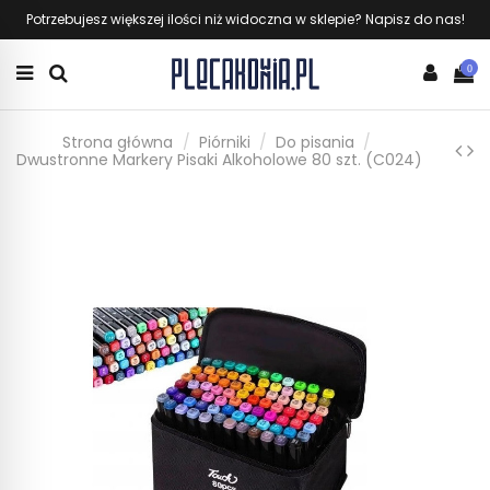
Potrzebujesz większej ilości niż widoczna w sklepie? Napisz do nas!
0
Strona główna
Piórniki
Do pisania
Dwustronne Markery Pisaki Alkoholowe 80 szt. (C024)