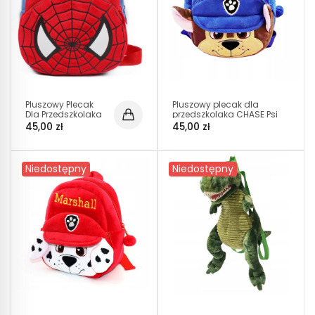
Pluszowy Plecak
Pluszowy plecak dla
Dla Przedszkolaka
przedszkolaka CHASE Psi
Spiderman I D005
Patrol (D021)
45,00 zł
45,00 zł
Niedostępny
Niedostępny