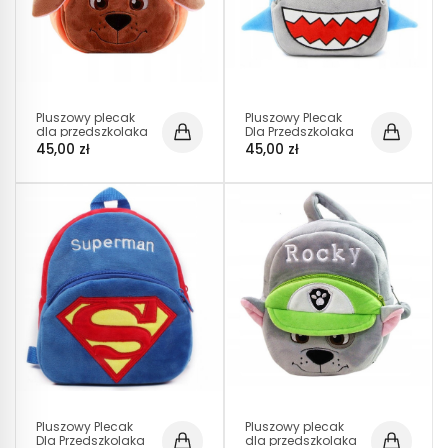
Pluszowy plecak
Pluszowy Plecak
dla przedszkolaka
Dla Przedszkolaka
ZUMA Psi Patrol
Rekin D005
45,00 zł
45,00 zł
(D021)
Pluszowy Plecak
Pluszowy plecak
Dla Przedszkolaka
dla przedszkolaka