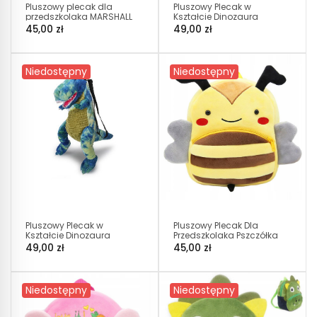
Pluszowy plecak dla
Pluszowy Plecak w
przedszkolaka MARSHALL
Kształcie Dinozaura
Psi Patrol (D021)
Zielony (D063)
45,00 zł
49,00 zł
Niedostępny
Niedostępny
Pluszowy Plecak w
Pluszowy Plecak Dla
Kształcie Dinozaura
Przedszkolaka Pszczółka
Niebieski (D063)
D005
49,00 zł
45,00 zł
Niedostępny
Niedostępny