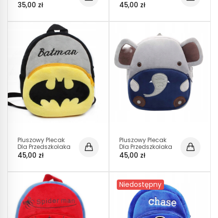
Superman I D005
ROCKY Psi Patrol
35,00 zł
45,00 zł
(D021)
Pluszowy Plecak
Pluszowy Plecak
Dla Przedszkolaka
Dla Przedszkolaka
Batman I D005
Słoń D005
45,00 zł
45,00 zł
Niedostępny