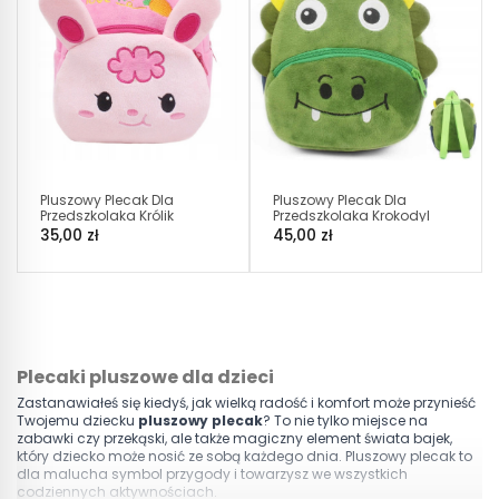
Pluszowy Plecak Dla
Pluszowy Plecak Dla
Przedszkolaka Królik
Przedszkolaka Krokodyl
Różowy D005
D005
35,00 zł
45,00 zł
Plecaki pluszowe dla dzieci
Zastanawiałeś się kiedyś, jak wielką radość i komfort może przynieść
Twojemu dziecku
pluszowy plecak
? To nie tylko miejsce na
zabawki czy przekąski, ale także magiczny element świata bajek,
który dziecko może nosić ze sobą każdego dnia. Pluszowy plecak to
dla malucha symbol przygody i towarzysz we wszystkich
codziennych aktywnościach.