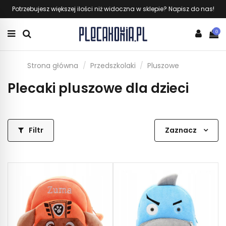
Potrzebujesz większej ilości niż widoczna w sklepie? Napisz do nas!
0
Strona główna
Przedszkolaki
Pluszowe
Plecaki pluszowe dla dzieci
Filtr
Zaznacz