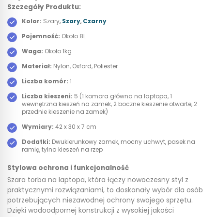
Szczegóły Produktu:
Kolor:
Szary
,
Szary
,
Czarny
Pojemność:
Około 8L
Waga:
Około 1kg
Materiał:
Nylon, Oxford, Poliester
Liczba komór:
1
Liczba kieszeni:
5 (1 komora główna na laptopa, 1
wewnętrzna kieszeń na zamek, 2 boczne kieszenie otwarte, 2
przednie kieszenie na zamek)
Wymiary:
42 x 30 x 7 cm
Dodatki:
Dwukierunkowy zamek, mocny uchwyt, pasek na
ramię, tylna kieszeń na rzep
Stylowa ochrona i funkcjonalność
Szara torba na laptopa, która łączy nowoczesny styl z
praktycznymi rozwiązaniami, to doskonały wybór dla osób
potrzebujących niezawodnej ochrony swojego sprzętu.
Dzięki wodoodpornej konstrukcji z wysokiej jakości