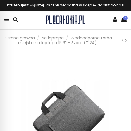
Potrzebujesz większej ilości niż widoczna w sklepie? Napisz do nas!
0
Strona główna
Na laptopa
Wodoodporna torba
miejska na laptopa 15,6" - Szara (T124)