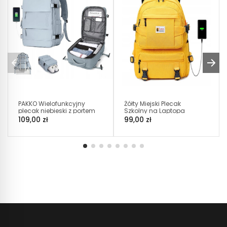
PAKKO Wielofunkcyjny
Żółty Miejski Plecak
plecak niebieski z portem
Szkolny na Laptopa
USB wodoodporny
(D064)
109,00 zł
99,00 zł
bagaż podręczny
40x20x25...