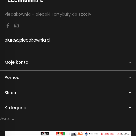
Plecakownia - plecaki i artykuły do szkoły
biuro@plecakownia.pl
Moje konto
Pomoc
Sklep
Kategorie
Zwrot →