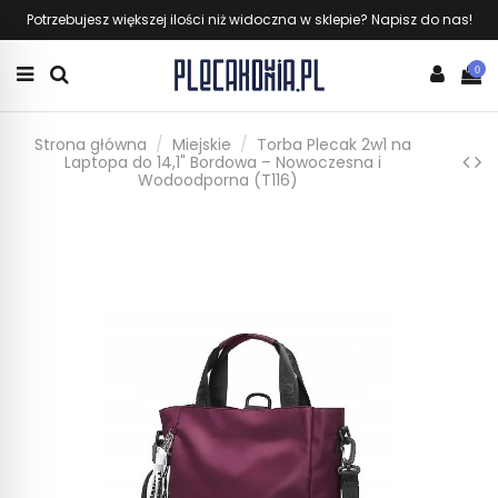
Potrzebujesz większej ilości niż widoczna w sklepie? Napisz do nas!
0
Strona główna
Miejskie
Torba Plecak 2w1 na
Laptopa do 14,1" Bordowa – Nowoczesna i
Wodoodporna (T116)