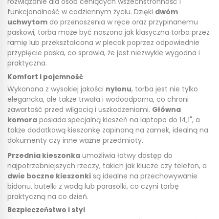
rozwiązanie dla osób ceniących wszechstronność i
funkcjonalność w codziennym życiu. Dzięki
dwóm
uchwytom
do przenoszenia w ręce oraz przypinanemu
paskowi, torba może być noszona jak klasyczna torba przez
ramię lub przekształcona w plecak poprzez odpowiednie
przypięcie paska, co sprawia, że jest niezwykle wygodna i
praktyczna.
Komfort i pojemność
Wykonana z wysokiej jakości
nylonu
, torba jest nie tylko
elegancka, ale także trwała i wodoodporna, co chroni
zawartość przed wilgocią i uszkodzeniami.
Główna
komora
posiada specjalną kieszeń na laptopa do 14,1", a
także dodatkową kieszonkę zapinaną na zamek, idealną na
dokumenty czy inne ważne przedmioty.
Przednia kieszonka
umożliwia łatwy dostęp do
najpotrzebniejszych rzeczy, takich jak klucze czy telefon, a
dwie boczne kieszonki
są idealne na przechowywanie
bidonu, butelki z wodą lub parasolki, co czyni torbę
praktyczną na co dzień.
Bezpieczeństwo i styl