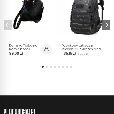
Damska Torba na
Wojskowy taktyczny
Ramię Plecak
plecak 35L z kieszenią na
Ekoskóra - Czarny
laptopa – (PT009) Black
99,00 zł
135,15 zł
159,00 zł
(T122)
Camo