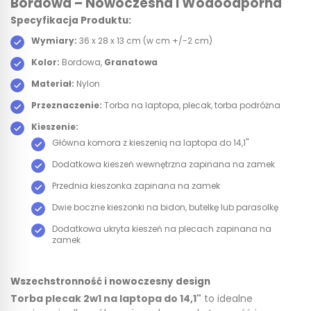
Bordowa – Nowoczesna i Wodoodporna
Specyfikacja Produktu:
Wymiary:
36 x 28 x 13 cm (w cm +/-2 cm)
Kolor:
Bordowa,
Granatowa
Materiał:
Nylon
Przeznaczenie:
Torba na laptopa, plecak, torba podróżna
Kieszenie:
Główna komora z kieszenią na laptopa do 14,1"
Dodatkowa kieszeń wewnętrzna zapinana na zamek
Przednia kieszonka zapinana na zamek
Dwie boczne kieszonki na bidon, butelkę lub parasolkę
Dodatkowa ukryta kieszeń na plecach zapinana na
zamek
Wszechstronność i nowoczesny design
Torba plecak 2w1 na laptopa do 14,1"
to idealne