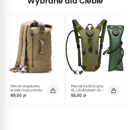
Wybrane dla Ciebie
Plecak wojskowy,
Plecak Hydracyjny
worek marynarski,
6L z Bukłakiem 3L –
żeglarski 33L KHAKI
Zielony PT020
89,00 zł
55,00 zł
(PT007)