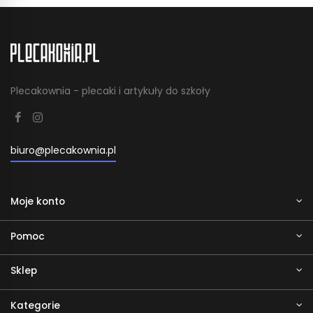
Plecakownia - plecaki i artykuły do szkoły
biuro@plecakownia.pl
Moje konto
Pomoc
Sklep
Kategorie