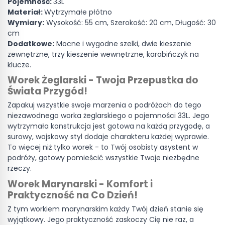
Pojemność:
33L
Materiał:
Wytrzymałe płótno
Wymiary:
Wysokość: 55 cm, Szerokość: 20 cm, Długość: 30
cm
Dodatkowe:
Mocne i wygodne szelki, dwie kieszenie
zewnętrzne, trzy kieszenie wewnętrzne, karabińczyk na
klucze.
Worek Żeglarski - Twoja Przepustka do
Świata Przygód!
Zapakuj wszystkie swoje marzenia o podróżach do tego
niezawodnego worka żeglarskiego o pojemności 33L. Jego
wytrzymała konstrukcja jest gotowa na każdą przygodę, a
surowy, wojskowy styl dodaje charakteru każdej wyprawie.
To więcej niż tylko worek - to Twój osobisty asystent w
podróży, gotowy pomieścić wszystkie Twoje niezbędne
rzeczy.
Worek Marynarski - Komfort i
Praktyczność na Co Dzień!
Z tym workiem marynarskim każdy Twój dzień stanie się
wyjątkowy. Jego praktyczność zaskoczy Cię nie raz, a