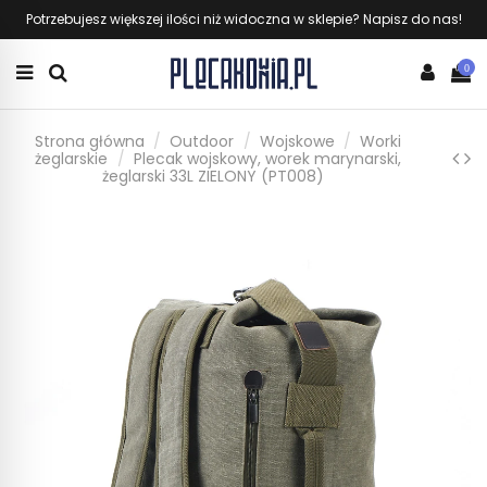
Potrzebujesz większej ilości niż widoczna w sklepie? Napisz do nas!
0
Strona główna
Outdoor
Wojskowe
Worki
żeglarskie
Plecak wojskowy, worek marynarski,
żeglarski 33L ZIELONY (PT008)