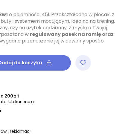
2w1
o pojemności 45l. Przekształcana w plecak, z
buty i systemem mocującym. Idealna na trening,
zny, czy na użytek codzienny.
Z myślą o Twojej
wyposażona w
regulowany pasek na ramię oraz
a wygodne przenoszenie jej w dowolny sposób.
Dodaj do koszyka
 200 zł!
tu lub kurierem.
i
ów i reklamacji