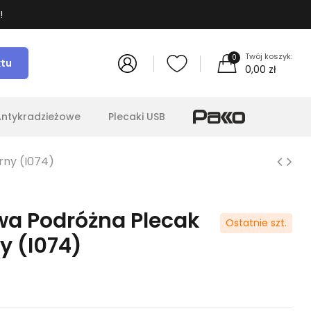
!
Twój koszyk:
0
ktu
0,00 zł
Antykradzieżowe
Plecaki USB
rny (I074)
wa Podróżna Plecak
Ostatnie szt.
y (I074)