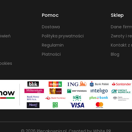
Pomoc
Sklep
Dostawa
Dane firm
ówień
Polityka prywatności
Zwroty i r
Regulamin
Kontakt z
Płatności
Blog
ookies
© 2026 Plecakownia.pl
.
Created by
White PR