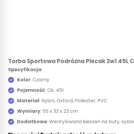
Torba Sportowa Podróżna Plecak 2w1 45L 
Specyfikacja
Kolor
: Czarny
Pojemność
: Ok. 45l
Materiał
: Nylon, Oxford, Poliester, PVC
Wymiary
: 55 x 33 x 23 cm
Dodatkowe
: Wentylowana kieszeń na buty, syst