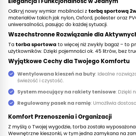
Elegancja i Funkcjonalność w Jednym
Odkryj nowy wymiar mobilności z
torbą sportową 2w
materiałów takich jak nylon, Oxford, poliester oraz 
uniwersalności, pasując do każdej sytuacji.
Wszechstronne Rozwiązanie dla Aktywnyc
Ta
torba sportowa
to więcej niż zwykły bagaż – to
użytkowników. Dzięki pojemności ok. 45 litrów, bez t
Wyjątkowe Cechy dla Twojego Komfortu
Wentylowana kieszeń na buty
: Idealne rozwią
świeżość i czystość.
System mocujący na rakiety tenisowe
: Dzięki
Regulowany pasek na ramię
: Umożliwia dostos
Komfort Przenoszenia i Organizacji
Z myślą o Twojej wygodzie, torba została wyposażon
Wewnętrzne kieszonki, w tym jedna zamykana na zam