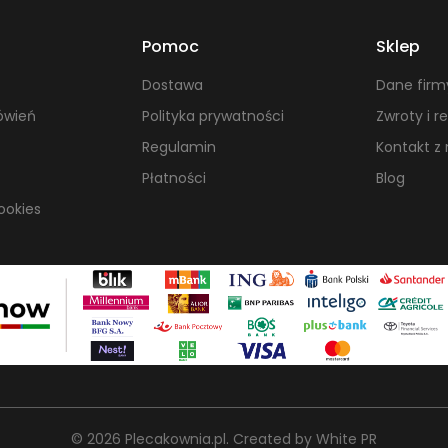
Pomoc
Sklep
Dostawa
Dane firm
ówień
Polityka prywatności
Zwroty i r
Regulamin
Kontakt z
Płatności
Blog
ookies
© 2026 Plecakownia.pl
.
Created by
White PR