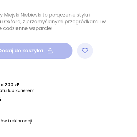
Miejski Niebieski to połączenie stylu i
ału Oxford, z przemyślanymi przegródkami i w
e codzienne wsparcie!
Dodaj do koszyka
 200 zł!
tu lub kurierem.
i
ów i reklamacji