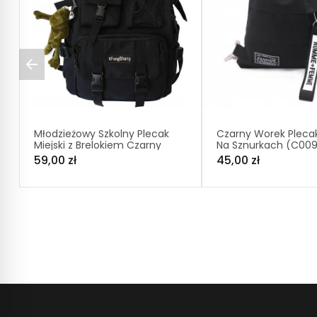
Młodzieżowy Szkolny Plecak
Czarny Worek Plecak
Miejski z Brelokiem Czarny
Na Sznurkach (C00
(T400)
59,00 zł
45,00 zł