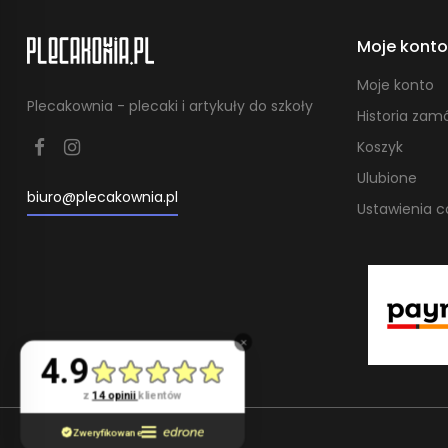
Moje konto
Moje konto
Plecakownia - plecaki i artykuły do szkoły
Historia zam
Koszyk
Ulubione
biuro@plecakownia.pl
Ustawienia c