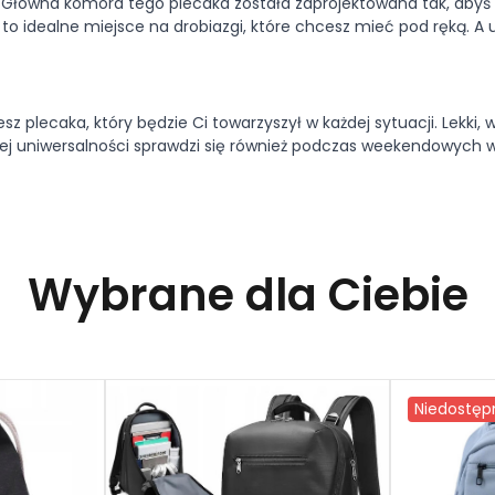
zy. Główna komora tego plecaka została zaprojektowana tak, aby
 to idealne miejsce na drobiazgi, które chcesz mieć pod ręką. A 
z plecaka, który będzie Ci towarzyszył w każdej sytuacji. Lekki
swojej uniwersalności sprawdzi się również podczas weekendowyc
Wybrane dla Ciebie
Niedostęp