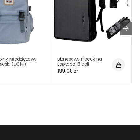
olny Młodzieżowy
Biznesowy Plecak na
bieski (D014)
Laptopa 15 cali
Wodoodporny (I304)
199,00 zł