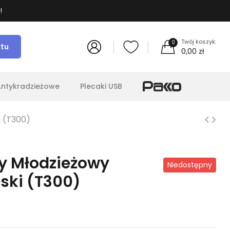
!
Twój koszyk:
0
ktu
0,00 zł
Antykradzieżowe
Plecaki USB
i (T300)
ny Młodzieżowy
Niedostępny
eski (T300)