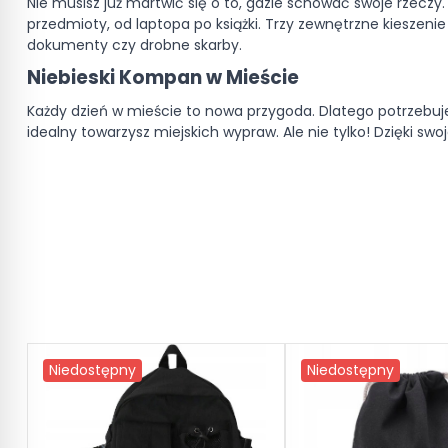
Nie musisz już martwić się o to, gdzie schować swoje rzec
przedmioty, od laptopa po książki. Trzy zewnętrzne kieszenie
dokumenty czy drobne skarby.
Niebieski Kompan w Mieście
Każdy dzień w mieście to nowa przygoda. Dlatego potrzebujes
idealny towarzysz miejskich wypraw. Ale nie tylko! Dzięki 
Niedostępny
Niedostępny