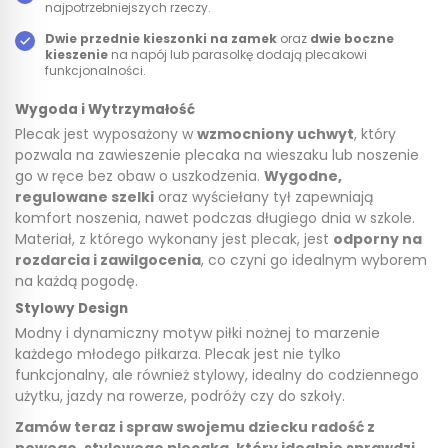
najpotrzebniejszych rzeczy.
Dwie przednie kieszonki na zamek
oraz
dwie boczne
kieszenie
na napój lub parasolkę dodają plecakowi
funkcjonalności.
Wygoda i Wytrzymałość
Plecak jest wyposażony w
wzmocniony uchwyt
, który
pozwala na zawieszenie plecaka na wieszaku lub noszenie
go w ręce bez obaw o uszkodzenia.
Wygodne,
regulowane szelki
oraz wyściełany tył zapewniają
komfort noszenia, nawet podczas długiego dnia w szkole.
Materiał, z którego wykonany jest plecak, jest
odporny na
rozdarcia i zawilgocenia
, co czyni go idealnym wyborem
na każdą pogodę.
Stylowy Design
Modny i dynamiczny motyw piłki nożnej to marzenie
każdego młodego piłkarza. Plecak jest nie tylko
funkcjonalny, ale również stylowy, idealny do codziennego
użytku, jazdy na rowerze, podróży czy do szkoły.
Zamów teraz i spraw swojemu dziecku radość z
nowego, stylowego plecaka, który idealnie sprawdzi