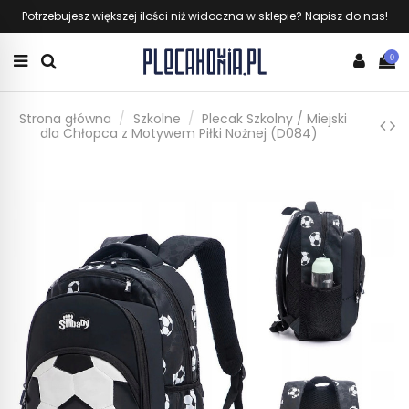
Potrzebujesz większej ilości niż widoczna w sklepie? Napisz do nas!
0
Strona główna
Szkolne
Plecak Szkolny / Miejski
dla Chłopca z Motywem Piłki Nożnej (D084)