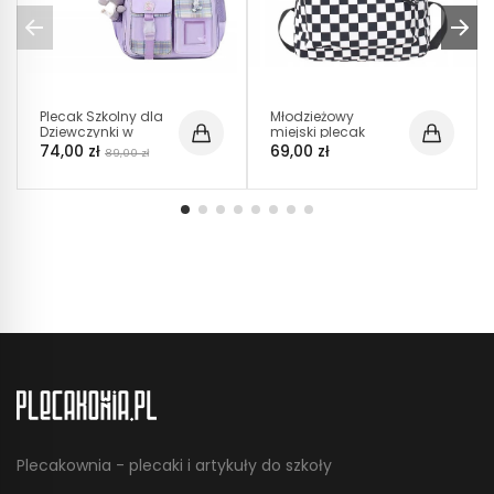
Plecak Szkolny dla
Młodzieżowy
Dziewczynki w
miejski plecak
Kratkę - Fioletowy
szkolny w kratę z
74,00 zł
69,00 zł
89,00 zł
(D070)
kieszenią na
laptopa (D073)
Plecakownia - plecaki i artykuły do szkoły