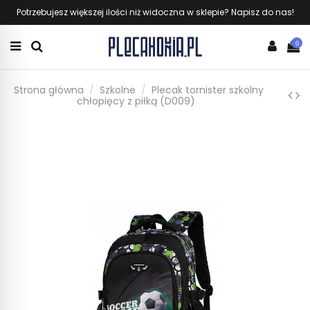
Potrzebujesz większej ilości niż widoczna w sklepie? Napisz do nas!
0
Strona główna
Szkolne
Plecak tornister szkolny
chłopięcy z piłką (D009)