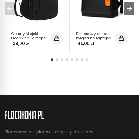
Czarny Miejski
Biznesowy plecak
Plecak na Laptopa
miejski na laptopa
15.6" USB Jack
15,6 cala
139,00 zł
145,00 zł
(I002)
wodoodporny z
USB Czarny
(PT035)
Plecakownia - plecaki i artykuły do szkoły