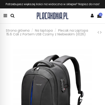
Potrzebujesz większej ilości niż widoczna w sklepie? Napisz do nas!
0
Strona główna
Na laptopa
Plecak na Laptopa
15.6 Cali z Portem USB Czarny z Niebieskim (I026)