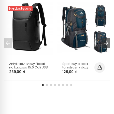
Niedostępny
Antykradzieżowy Plecak
Sportowy plecak
na Laptopa 15.6 Cali USB
turystyczny duży
C (I005)
60l M | 61 x 38 x 23
239,00 zł
129,00 zł
(i301)