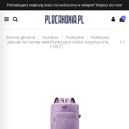
Potrzebujesz większej ilości niż widoczna w sklepie? Napisz do nas!
0
Strona główna
Outdoor
Podróżne
Fioletowy
plecak na ramię wielofunkcyjna torba turystyczna
(T107)