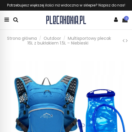
Potrzebujesz większej ilości niż widoczna w sklepie? Napisz do nas!
0
Strona główna
Outdoor
Multisportowy plecak
16L z bukłakiem 1.5L – Niebieski