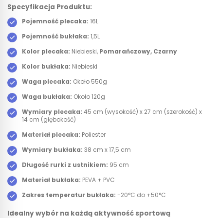
Specyfikacja Produktu:
Pojemność plecaka:
16L
Pojemność bukłaka:
1,5L
Kolor plecaka:
Niebieski,
Pomarańczowy
,
Czarny
Kolor bukłaka:
Niebieski
Waga plecaka:
Około 550g
Waga bukłaka:
Około 120g
Wymiary plecaka:
45 cm (wysokość) x 27 cm (szerokość) x
14 cm (głębokość)
Materiał plecaka:
Poliester
Wymiary bukłaka:
38 cm x 17,5 cm
Długość rurki z ustnikiem:
95 cm
Materiał bukłaka:
PEVA + PVC
Zakres temperatur bukłaka:
-20°C do +50°C
Idealny wybór na każdą aktywność sportową