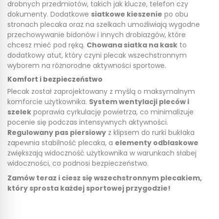
drobnych przedmiotów, takich jak klucze, telefon czy
dokumenty. Dodatkowe
siatkowe kieszenie
po obu
stronach plecaka oraz na szelkach umożliwiają wygodne
przechowywanie bidonów i innych drobiazgów, które
chcesz mieć pod ręką.
Chowana siatka na kask
to
dodatkowy atut, który czyni plecak wszechstronnym
wyborem na różnorodne aktywności sportowe.
Komfort i bezpieczeństwo
Plecak został zaprojektowany z myślą o maksymalnym
komforcie użytkownika.
System wentylacji pleców i
szelek
poprawia cyrkulację powietrza, co minimalizuje
pocenie się podczas intensywnych aktywności.
Regulowany pas piersiowy
z klipsem do rurki bukłaka
zapewnia stabilność plecaka, a
elementy odblaskowe
zwiększają widoczność użytkownika w warunkach słabej
widoczności, co podnosi bezpieczeństwo.
Zamów teraz i ciesz się wszechstronnym plecakiem,
który sprosta każdej sportowej przygodzie!