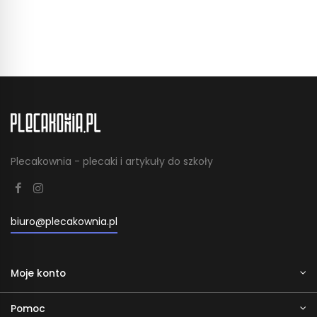
Plecakownia - plecaki i artykuły do szkoły
biuro@plecakownia.pl
Moje konto
Pomoc