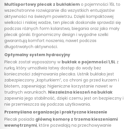
Multisportowy plecak z bukłakiem
o pojemności 16L to
wszechstronne rozwiązanie dla wszystkich entuzjastów
aktywności na świeżym powietrzu. Dzięki kompaktowej
wielkości i niskiej wadze, ten plecak doskonale sprawdzi się
podczas różnych form kolarstwa, biegania oraz jako mały
plecak górski. Ergonomiczny design i wygodne szelki
gwarantują komfort noszenia, nawet podczas
długotrwałych aktywności.
Optymalny system hydracyjny
Plecak został wyposażony w
bukłak o pojemności 1,5L
z
rurką, który umożliwia łatwy dostęp do wody bez
konieczności zdejmowania plecaka. Ustnik bukłaka jest
zabezpieczony „kapturkiem”, co chroni go przed kurzem i
błotem, zapewniając higieniczne korzystanie nawet w
trudnych warunkach.
Niezależna kieszeń na bukłak
zapewnia jego stabilność, dzięki czemu jest on bezpieczny i
nie przemieszcza się podczas użytkowania.
Przemyślana organizacja i praktyczne kieszenie
Plecak posiada
główną komorę z trzema kieszeniami
wewnętrznymi
, które pozwalają na przechowywanie