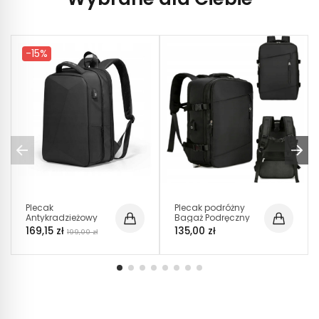
-15%
Plecak
Plecak podróżny
Antykradzieżowy
Bagaż Podręczny
na Laptop 15.6
46×32×16 Czarny
169,15 zł
135,00 zł
199,00 zł
Cali USB TSA (I179)
PT045