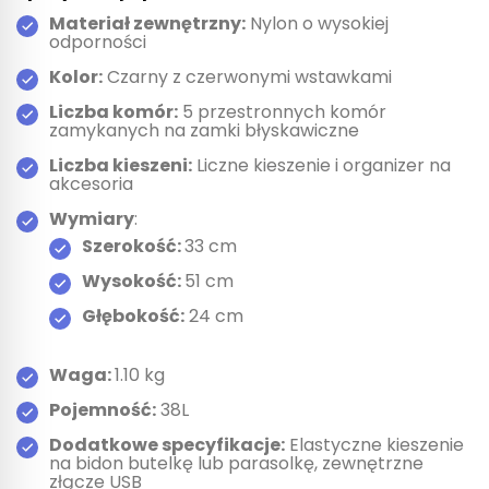
Materiał zewnętrzny:
Nylon o wysokiej
odporności
Kolor:
Czarny z czerwonymi wstawkami
Liczba komór:
5 przestronnych komór
zamykanych na zamki błyskawiczne
Liczba kieszeni:
Liczne kieszenie i organizer na
akcesoria
Wymiary
:
Szerokość:
33 cm
Wysokość:
51 cm
Głębokość:
24 cm
Waga:
1.10 kg
Pojemność:
38L
Dodatkowe specyfikacje:
Elastyczne kieszenie
na bidon butelkę lub parasolkę,
zewnętrzne
złącze USB