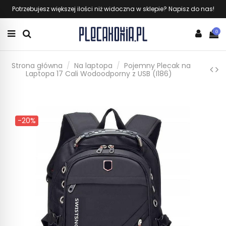
Potrzebujesz większej ilości niż widoczna w sklepie? Napisz do nas!
0
Strona główna
Na laptopa
Pojemny Plecak na
Laptopa 17 Cali Wodoodporny z USB (I186)
-20%