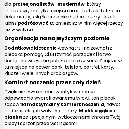
dla
profesjonalistów i studentów
, którzy
potrzebują nie tylko miejsca na sprzęt, ale także na
dokumenty, książki i inne niezbędne rzeczy. Jeżeli
lubisz
podróżować
to zmieścisz w nim więcej rzeczy
niż w walizce.
Organizacja na najwyższym poziomie
Dodatkowe kieszenie
wewnątrz i na zewnątrz
plecaka pomogą Ci utrzymać porządek i łatwo
dostępne wszystkie potrzebne akcesoria. Znajdziesz
tu miejsce na power bank, telefon, portfel, karty,
klucze i wiele innych drobiazgów.
Komfort noszenia przez cały dzień
Dzięki usztywnianemu, wentylowanemu i
odpowiednio wyprofilowanemu tyłowi, ten plecak
zapewnia
maksymalny komfort noszenia
, nawet
podczas długotrwałych podróży.
Miękkie gąbki i
pianka
ze specjalnymi wytłoczeniami chronią Twój
plecy i sprzęt przed wstrząsami.