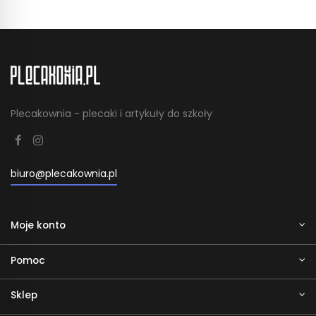
Plecakownia - plecaki i artykuły do szkoły
biuro@plecakownia.pl
Moje konto
Pomoc
Sklep