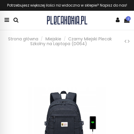
Potrzebujesz większej ilości niż widoczna w sklepie? Napisz do nas!
0
Strona główna
Miejskie
Czarny Miejski Plecak
Szkolny na Laptopa (D064)