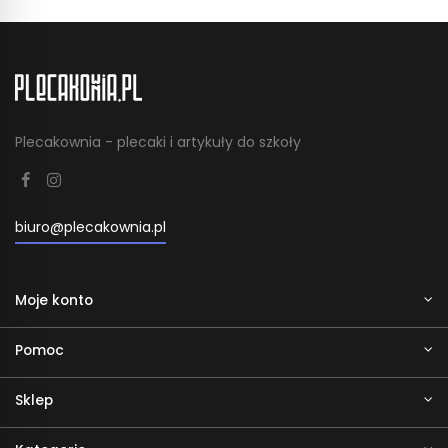
Plecakownia - plecaki i artykuły do szkoły
biuro@plecakownia.pl
Moje konto
Pomoc
Sklep