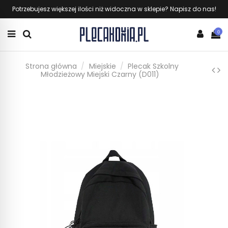
Potrzebujesz większej ilości niż widoczna w sklepie? Napisz do nas!
0
Strona główna
Miejskie
Plecak Szkolny
Młodzieżowy Miejski Czarny (D011)