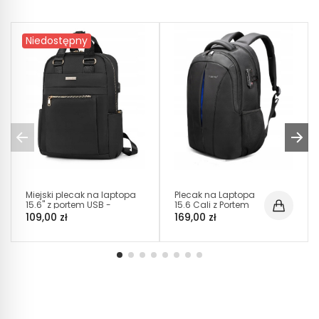
Niedostępny
Miejski plecak na laptopa
Plecak na Laptopa
15.6" z portem USB -
15.6 Cali z Portem
Czarny (T111)
USB Czarny z
109,00 zł
169,00 zł
Niebieskim (I026)