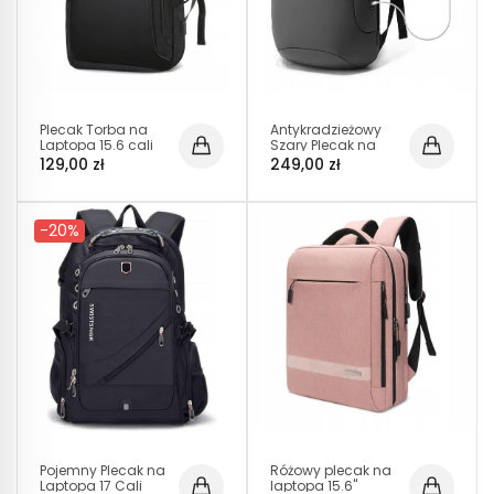
Plecak Torba na
Antykradzieżowy
Laptopa 15.6 cali
Szary Plecak na
USB Jack (I187)
Laptop 15.6 Cali
129,00 zł
249,00 zł
USB C (I504)
-20%
Pojemny Plecak na
Różowy plecak na
Laptopa 17 Cali
laptopa 15.6"