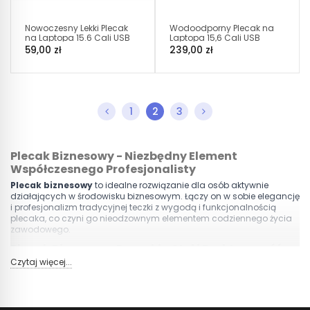
Nowoczesny Lekki Plecak
Wodoodporny Plecak na
na Laptopa 15.6 Cali USB
Laptopa 15,6 Cali USB
Szary (I193)
(I006)
59,00 zł
239,00 zł
1
2
3
Plecak Biznesowy - Niezbędny Element
Współczesnego Profesjonalisty
Plecak biznesowy
to idealne rozwiązanie dla osób aktywnie
działających w środowisku biznesowym. Łączy on w sobie elegancję
i profesjonalizm tradycyjnej teczki z wygodą i funkcjonalnością
plecaka, co czyni go nieodzownym elementem codziennego życia
zawodowego.
Plecak Biznesowy Damski - Styl i Praktyczność
dla Kobiet w Biznesie
Czytaj więcej...
Plecak biznesowy damski
jest zaprojektowany z myślą o
potrzebach współczesnej kobiety aktywnej zawodowo. Elegancki, a
zarazem praktyczny, oferuje przestrzeń na laptopa, dokumenty oraz