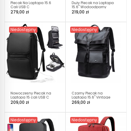
Plecak Na Laptopa 15.6
Duży Plecak na Laptopa
Cali USB C
15.6" Wodoodporny
Wodoodporny Szary
(I030)
279,00 zł
219,00 zł
(I185)
Niedostępny
Niedostępny
Nowoczesny Plecak na
Czarny Plecak na
Laptopa 15 cali USB C
Laptopa 15.6" Vintage
(I600)
(I228)
209,00 zł
269,00 zł
Niedostępny
Niedostępny