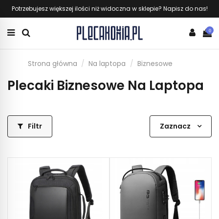
Potrzebujesz większej ilości niż widoczna w sklepie? Napisz do nas!
0
Strona główna
Na laptopa
Biznesowe
Plecaki Biznesowe Na Laptopa
Filtr
Zaznacz