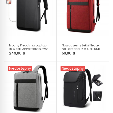
Mocny Plecak na Laptop
Nowoczesny Lekki Plecak
15.6 cali Antykradzieżowy
na Laptopa 15.6 Cali USB
(I226)
Czerwony (I193)
249,00 zł
59,00 zł
Niedostępny
Niedostępny