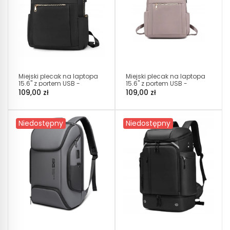
Miejski plecak na laptopa
Miejski plecak na laptopa
15.6" z portem USB -
15.6" z portem USB -
Czarny (T111)
Beżowy (T111)
109,00 zł
109,00 zł
Niedostępny
Niedostępny