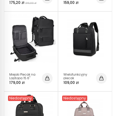
Wodoodporny z
torba podróżna z
175,20 zł
159,00 zł
219,00 zł
USB (I186)
USB (T110)
Miejski Plecak na
Wielofunkcyjny
Laptopa 15.6"
plecak
Bagaż Podręczny
wodoodporny na
179,00 zł
109,00 zł
z USB Czarny T102
laptopa z portem
USB - Czarny
(T108)
Niedostępny
Niedostępny