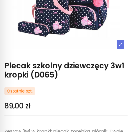
Plecak szkolny dziewczęcy 3w1
kropki (D065)
Ostatnie szt.
89,00 zł
Zestaw 3w1 w kropki: plecak, torebka, piórnik. Twoje