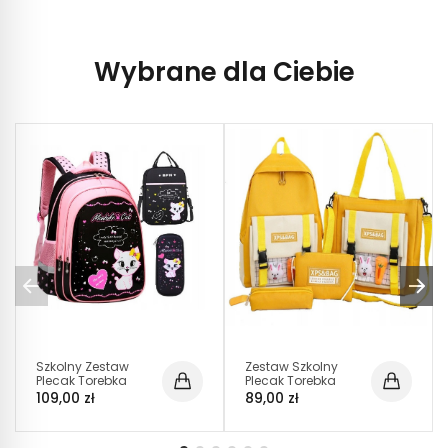
Wybrane dla Ciebie
Szkolny Zestaw
Zestaw Szkolny
Plecak Torebka
Plecak Torebka
Piórnik 3w1 (D016)
Piórnik 4w1 (D052)
109,00 zł
89,00 zł