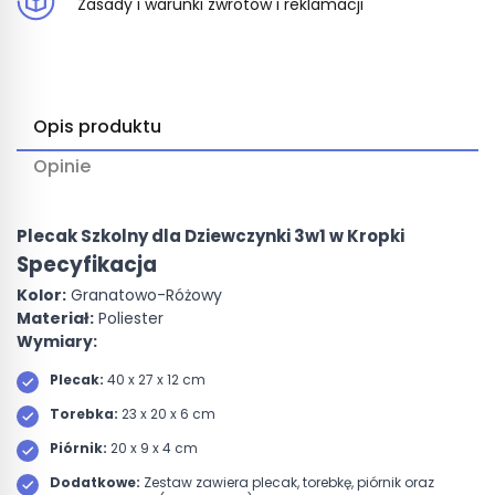
Zasady i warunki zwrotów i reklamacji
Opis produktu
Opinie
Plecak Szkolny dla Dziewczynki 3w1 w Kropki
Specyfikacja
Kolor:
Granatowo-Różowy
Materiał:
Poliester
Wymiary:
Plecak:
40 x 27 x 12 cm
Torebka:
23 x 20 x 6 cm
Piórnik:
20 x 9 x 4 cm
Dodatkowe:
Zestaw zawiera plecak, torebkę, piórnik oraz