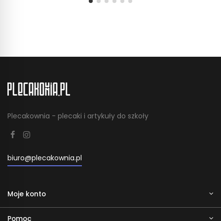
Plecakownia - plecaki i artykuły do szkoły
biuro@plecakownia.pl
Moje konto
Pomoc