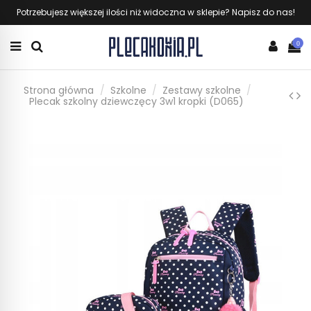
Potrzebujesz większej ilości niż widoczna w sklepie? Napisz do nas!
0
Strona główna
Szkolne
Zestawy szkolne
Plecak szkolny dziewczęcy 3w1 kropki (D065)