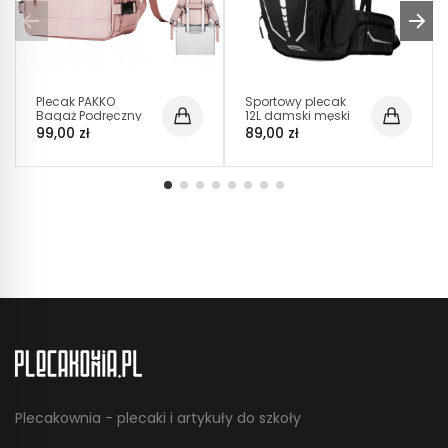
Plecak PAKKO
Sportowy plecak
Bagaż Podręczny
12L damski męski
do Samolotu
czarny (PT004)
99,00 zł
89,00 zł
Wizzair Rayanair
40x20x25 USB
T500
Plecakownia - plecaki i artykuły do szkoły