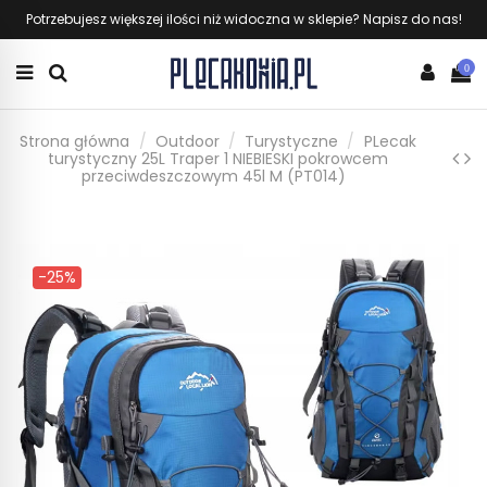
Potrzebujesz większej ilości niż widoczna w sklepie? Napisz do nas!
0
Strona główna
Outdoor
Turystyczne
PLecak
turystyczny 25L Traper 1 NIEBIESKI pokrowcem
przeciwdeszczowym 45l M (PT014)
-25%