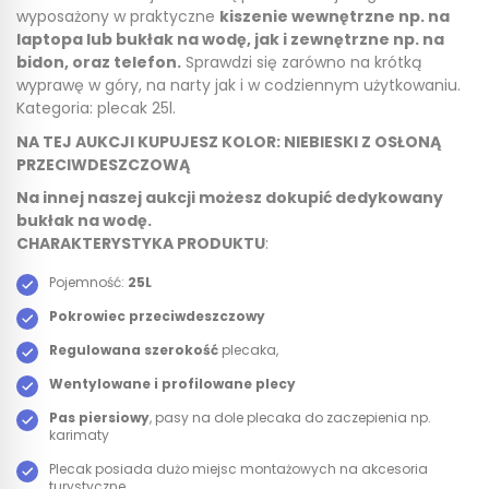
wyposażony w praktyczne
kiszenie wewnętrzne np. na
laptopa lub bukłak na wodę, jak i zewnętrzne np. na
bidon, oraz telefon.
Sprawdzi się zarówno na krótką
wyprawę w góry, na narty jak i w codziennym użytkowaniu.
Kategoria: plecak 25l.
NA TEJ AUKCJI KUPUJESZ KOLOR: NIEBIESKI Z OSŁONĄ
PRZECIWDESZCZOWĄ
Na innej naszej aukcji możesz dokupić dedykowany
bukłak na wodę.
CHARAKTERYSTYKA PRODUKTU
:
Pojemność:
25L
Pokrowiec przeciwdeszczowy
Regulowana szerokość
plecaka,
Wentylowane i profilowane plecy
Pas piersiowy
, pasy na dole plecaka do zaczepienia np.
karimaty
Plecak posiada dużo miejsc montażowych na akcesoria
turystyczne