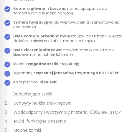
Komora główna:
z kieszenią np. na laptopa, lub do
zamontowania bukłaka na wodę
System hydracyjny:
do wyprowadzenia i zamontowania
rurki bukłaka
Dwie komory przednie:
mniejsza (np.: na telefon) i większa
do której zmieści np.: tablet, mapa lub książka
Dwie kieszenie siatkowe:
z dwóch stron plecaka małe
kieszenie np. na butelkę lub bidon
Mocne i
wygodne szelki
z regulacją
Wykonany z
wysokiej jakości wytrzymałego POLIESTRU
Kolor plecaka:
niebieski
1. Oddychające szelki
2. Uchwyty na kije trekkingowe
3. Wodoodporny i wytrzymały materiał 600D RIP-STOP
4. Multi-funkcyjne kieszenie
5. Mocne zamki