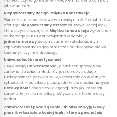
materiał czynią go idealnym wyborem zarówno do szkoły,
jak i w podróży.
Niepowtarzalny design i miękka konstrukcja
Piórnik został zaprojektowany z myślą o miłośnikach kotów,
oferując
niepowtarzalny kształt
pluszowej kociej łapki,
która przynosi szczęście.
Miękka konstrukcja
wykonana z
delikatnego pluszu jest przyjemna w dotyku, a
jednokomorowy
design z zamkiem błyskawicznym
zapewnia wystarczającą przestrzeń na długopisy, ołówki,
kosmetyki czy inne drobiazgi.
Uniwersalność i praktyczność
Dzięki swojej
uniwersalności
, piórnik ten sprawdzi się
zarówno dla dzieci, młodzieży, jak i dorosłych. Jego
funkcjonalność pozwala na wykorzystanie go w różnych
sytuacjach – od szkoły, przez podróże, po codzienne życie.
Beżowy kolor
dodaje mu elegancji, a miękki materiał
sprawia, że jest to nie tylko praktyczny, ale także uroczy
gadżet.
Zamów teraz i podaruj sobie lub bliskim wyjątkowy
piórnik w kształcie kociej łapki, który z pewnością