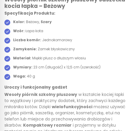
kocia łapka – Beżowy
Specyfikacja Produktu:
Kolor:
Beżowy,
Szary
Wzór:
Łapa kota
Liczba komór:
Jednokomorowy
Zamykanie:
Zamek błyskawiczny
Materiał:
Miękki plusz o dłuższym włosiu
Wymiary:
23 cm (długość) x 12,5 cm (szerokość)
Waga:
40 g
Uroczy i funkcjonalny gadżet
Wesoły piórnik szkolny pluszowy
w kształcie kociej łapki
to wyjątkowy i praktyczny dodatek, który zachwyci każdego
miłośnika kotów. Dzięki
wielofunkcyjności
możesz używać
go jako piórnik, saszetkę, organizer, kosmetyczkę, etui na
telefon lub miejsce do przechowywania drobiazgów i
skarbów.
Kompaktowy rozmiar
i przyjemny w dotyku