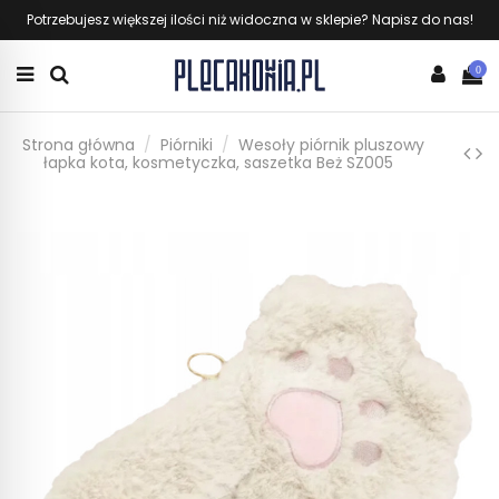
Potrzebujesz większej ilości niż widoczna w sklepie? Napisz do nas!
0
Strona główna
Piórniki
Wesoły piórnik pluszowy
łapka kota, kosmetyczka, saszetka Beż SZ005