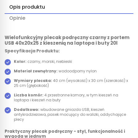
Opis produktu
Opinie
Wielofunkcyjny plecak podręczny czarny z portem
USB 40x20x25 z kieszenią na laptopa i buty 20l
Specyfikacja Produktu:
Kolor:
czarny,
morski
,
niebieski
Materiał zewnętrzny:
wodoodporny nylon
Wymiary plecaka:
40 cm (wysokość) x 30 cm (szerokość) x
25 cm (głębokość)
Liczba komór:
4 przestronne komory, w tym kieszeń na
laptopa i kieszeń na buty
Dodatkowo:
wbudowane gniazdo USB, kieszeń
antykradzieżowa, pasek mocujący do walizki, oddychające
plecy
Praktyczny plecak podręczny - styl, funkcjonalność i
wygoda w jednym