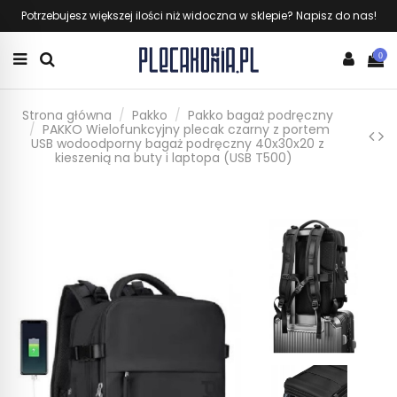
Potrzebujesz większej ilości niż widoczna w sklepie? Napisz do nas!
0
Strona główna
Pakko
Pakko bagaż podręczny
PAKKO Wielofunkcyjny plecak czarny z portem
USB wodoodporny bagaż podręczny 40x30x20 z
kieszenią na buty i laptopa (USB T500)