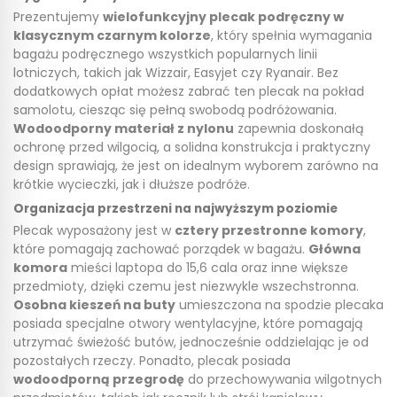
Prezentujemy
wielofunkcyjny plecak podręczny w
klasycznym czarnym kolorze
, który spełnia wymagania
bagażu podręcznego wszystkich popularnych linii
lotniczych, takich jak Wizzair, Easyjet czy Ryanair. Bez
dodatkowych opłat możesz zabrać ten plecak na pokład
samolotu, ciesząc się pełną swobodą podróżowania.
Wodoodporny materiał z nylonu
zapewnia doskonałą
ochronę przed wilgocią, a solidna konstrukcja i praktyczny
design sprawiają, że jest on idealnym wyborem zarówno na
krótkie wycieczki, jak i dłuższe podróże.
Organizacja przestrzeni na najwyższym poziomie
Plecak wyposażony jest w
cztery przestronne komory
,
które pomagają zachować porządek w bagażu.
Główna
komora
mieści laptopa do 15,6 cala oraz inne większe
przedmioty, dzięki czemu jest niezwykle wszechstronna.
Osobna kieszeń na buty
umieszczona na spodzie plecaka
posiada specjalne otwory wentylacyjne, które pomagają
utrzymać świeżość butów, jednocześnie oddzielając je od
pozostałych rzeczy. Ponadto, plecak posiada
wodoodporną przegrodę
do przechowywania wilgotnych