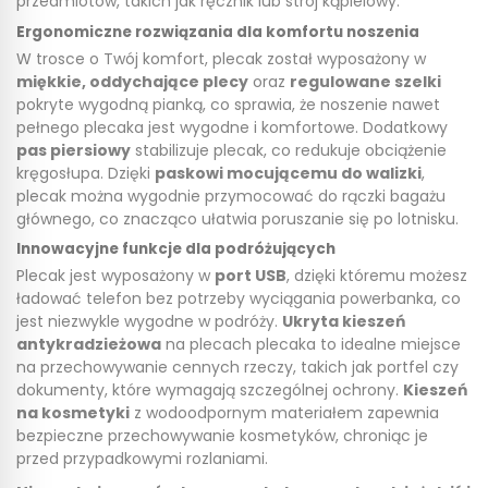
przedmiotów, takich jak ręcznik lub strój kąpielowy.
Ergonomiczne rozwiązania dla komfortu noszenia
W trosce o Twój komfort, plecak został wyposażony w
miękkie, oddychające plecy
oraz
regulowane szelki
pokryte wygodną pianką, co sprawia, że noszenie nawet
pełnego plecaka jest wygodne i komfortowe. Dodatkowy
pas piersiowy
stabilizuje plecak, co redukuje obciążenie
kręgosłupa. Dzięki
paskowi mocującemu do walizki
,
plecak można wygodnie przymocować do rączki bagażu
głównego, co znacząco ułatwia poruszanie się po lotnisku.
Innowacyjne funkcje dla podróżujących
Plecak jest wyposażony w
port USB
, dzięki któremu możesz
ładować telefon bez potrzeby wyciągania powerbanka, co
jest niezwykle wygodne w podróży.
Ukryta kieszeń
antykradzieżowa
na plecach plecaka to idealne miejsce
na przechowywanie cennych rzeczy, takich jak portfel czy
dokumenty, które wymagają szczególnej ochrony.
Kieszeń
na kosmetyki
z wodoodpornym materiałem zapewnia
bezpieczne przechowywanie kosmetyków, chroniąc je
przed przypadkowymi rozlaniami.