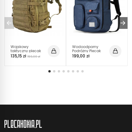
Wojskowy
Wodoodporny
taktyczny plecak
Podróżny Plecak
35L z kieszenią na
na Laptopa 15.6"
135,15 zł
199,00 zł
159,00 zł
laptopa – (PT009)
USB Granatowy
Khaki
(T101)