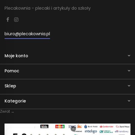
Plecakownia - plecaki i artykuły do szkoły
biuro@plecakownia.pl
Moje konto
Pomoc
Sklep
Kategorie
Zwrot →