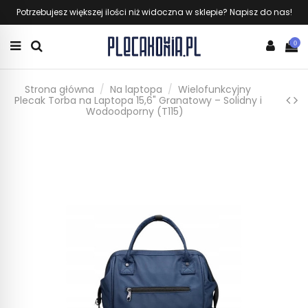
Potrzebujesz większej ilości niż widoczna w sklepie? Napisz do nas!
0
Strona główna
Na laptopa
Wielofunkcyjny
Plecak Torba na Laptopa 15,6" Granatowy – Solidny i
Wodoodporny (T115)