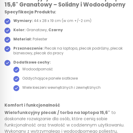
15,6" Granatowy – Solidny i Wodoodporny
Specyfikacja Produktu:
Wymiary:
44 x 28 x 19 cm (w cm +/-2 cm)
Kolor:
Granatowy,
Czarny
Materiał:
Poliester
Przeznaczenie:
Plecak na laptopa, plecak podróżny, plecak
biznesowy, plecak do pracy
Dodatkowe cechy:
Wodoodporność
Oddychające panele siatkowe
Wiele kieszeni wewnętrznych i zewnętrznych
Komfort i funkcjonalność
Wielofunkcyjny plecak / torba na laptopa 15,6''
to
doskonałe rozwiązanie dla osób, które cenią sobie
funkcjonalność oraz trwałość w codziennym użytkowaniu.
Wykonany z wytrzymałego i wodoodpornego poliestru,