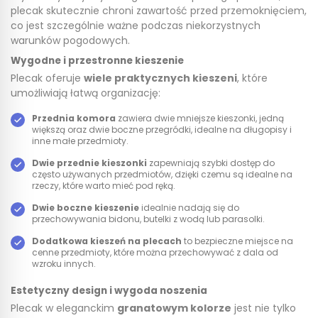
plecak skutecznie chroni zawartość przed przemoknięciem,
co jest szczególnie ważne podczas niekorzystnych
warunków pogodowych.
Wygodne i przestronne kieszenie
Plecak oferuje
wiele praktycznych kieszeni
, które
umożliwiają łatwą organizację:
Przednia komora
zawiera dwie mniejsze kieszonki, jedną
większą oraz dwie boczne przegródki, idealne na długopisy i
inne małe przedmioty.
Dwie przednie kieszonki
zapewniają szybki dostęp do
często używanych przedmiotów, dzięki czemu są idealne na
rzeczy, które warto mieć pod ręką.
Dwie boczne kieszenie
idealnie nadają się do
przechowywania bidonu, butelki z wodą lub parasolki.
Dodatkowa kieszeń na plecach
to bezpieczne miejsce na
cenne przedmioty, które można przechowywać z dala od
wzroku innych.
Estetyczny design i wygoda noszenia
Plecak w eleganckim
granatowym kolorze
jest nie tylko