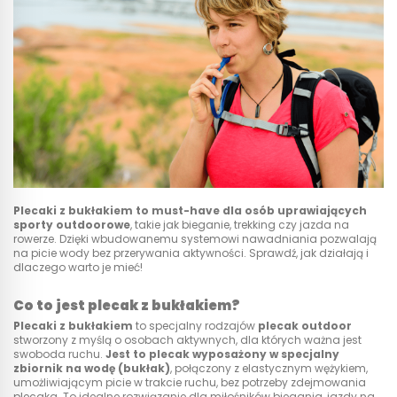
Plecaki z bukłakiem to must-have dla osób uprawiających
sporty outdoorowe
, takie jak bieganie, trekking czy jazda na
rowerze. Dzięki wbudowanemu systemowi nawadniania pozwalają
na picie wody bez przerywania aktywności. Sprawdź, jak działają i
dlaczego warto je mieć!
Co to jest plecak z bukłakiem?
Plecaki z bukłakiem
to specjalny rodzajów
plecak outdoor
stworzony z myślą o osobach aktywnych, dla których ważna jest
swoboda ruchu.
Jest to plecak wyposażony w specjalny
zbiornik na wodę (bukłak)
, połączony z elastycznym wężykiem,
umożliwiającym picie w trakcie ruchu, bez potrzeby zdejmowania
plecaka. To idealne rozwiązanie dla miłośników biegania, jazdy na