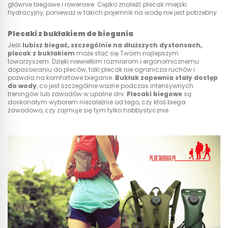
głównie biegowe i rowerowe. Ciężko znaleźć plecak miejski
hydracyjny, ponieważ w takich pojemnik na wodę nie jest potrzebny.
Plecaki z bukłakiem do biegania
Jeśli
lubisz biegać, szczególnie na dłuższych dystansach,
plecak z bukłakiem
może stać się Twoim najlepszym
towarzyszem. Dzięki niewielkim rozmiarom i ergonomicznemu
dopasowaniu do pleców, taki plecak nie ogranicza ruchów i
pozwala na komfortowe bieganie.
Bukłak zapewnia stały dostęp
do wody
, co jest szczególnie ważne podczas intensywnych
treningów lub zawodów w upalne dni.
Plecaki biegowe
są
doskonałym wyborem niezależnie od tego, czy ktoś biega
zawodowo, czy zajmuje się tym tylko hobbystycznie.