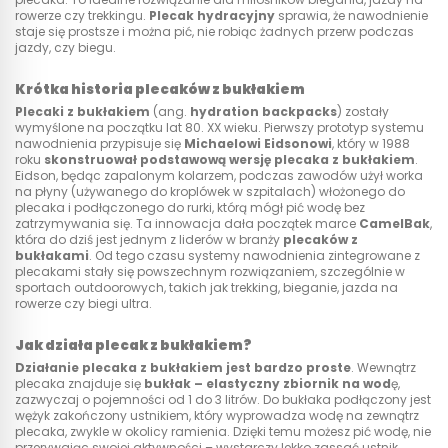
rowerze czy trekkingu.
Plecak hydracyjny
sprawia, że nawodnienie
staje się prostsze i można pić, nie robiąc żadnych przerw podczas
jazdy, czy biegu.
Krótka historia plecaków z bukłakiem
Plecaki z bukłakiem
(ang.
hydration backpacks
) zostały
wymyślone na początku lat 80. XX wieku. Pierwszy prototyp systemu
nawodnienia przypisuje się
Michaelowi Eidsonowi
, który w 1988
roku
skonstruował podstawową wersję plecaka z bukłakiem
.
Eidson, będąc zapalonym kolarzem, podczas zawodów użył worka
na płyny (używanego do kroplówek w szpitalach) włożonego do
plecaka i podłączonego do rurki, którą mógł pić wodę bez
zatrzymywania się. Ta innowacja dała początek marce
CamelBak
,
która do dziś jest jednym z liderów w branży
plecaków z
bukłakami
. Od tego czasu systemy nawodnienia zintegrowane z
plecakami stały się powszechnym rozwiązaniem, szczególnie w
sportach outdoorowych, takich jak trekking, bieganie, jazda na
rowerze czy biegi ultra.
Jak działa plecak z bukłakiem?
Działanie plecaka z bukłakiem jest bardzo proste
. Wewnątrz
plecaka znajduje się
bukłak – elastyczny zbiornik na wod
ę,
zazwyczaj o pojemności od 1 do 3 litrów. Do bukłaka podłączony jest
wężyk zakończony ustnikiem, który wyprowadza wodę na zewnątrz
plecaka, zwykle w okolicy ramienia. Dzięki temu możesz pić wodę, nie
przerywając swojej aktywności – wystarczy lekko zassać ustnik.