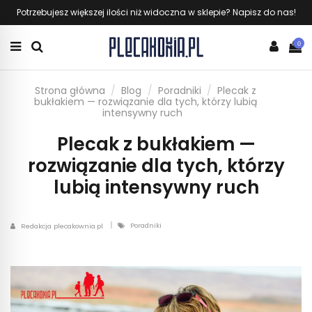
Potrzebujesz większej ilości niż widoczna w sklepie? Napisz do nas!
0
Strona główna
Blog
Poradniki
Plecak z
bukłakiem — rozwiązanie dla tych, którzy lubią
intensywny ruch
Plecak z bukłakiem —
rozwiązanie dla tych, którzy
lubią intensywny ruch
Poradniki
Redakcja plecakownia.pl