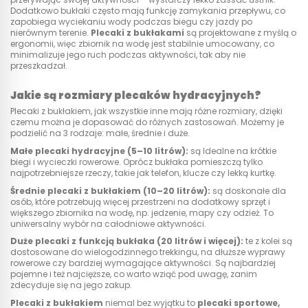
Dodatkowo bukłaki często mają funkcję zamykania przepływu, co
zapobiega wyciekaniu wody podczas biegu czy jazdy po
nierównym terenie.
Plecaki z bukłakami
są projektowane z myślą o
ergonomii, więc zbiornik na wodę jest stabilnie umocowany, co
minimalizuje jego ruch podczas aktywności, tak aby nie
przeszkadzał.
Jakie są rozmiary plecaków hydracyjnych?
Plecaki z bukłakiem, jak wszystkie inne mają różne rozmiary, dzięki
czemu można je dopasować do różnych zastosowań. Możemy je
podzielić na 3 rodzaje: małe, średnie i duże.
Małe plecaki hydracyjne (5–10 litrów):
są Idealne na krótkie
biegi i wycieczki rowerowe. Oprócz bukłaka pomieszczą tylko
najpotrzebniejsze rzeczy, takie jak telefon, klucze czy lekką kurtkę.
Średnie plecaki z bukłakiem (10–20 litrów):
są doskonałe dla
osób, które potrzebują więcej przestrzeni na dodatkowy sprzęt i
większego zbiornika na wodę, np. jedzenie, mapy czy odzież. To
uniwersalny wybór na całodniowe aktywności.
Duże plecaki z funkcją bukłaka (20 litrów i więcej):
te z kolei są
dostosowane do wielogodzinnego trekkingu, na dłuższe wyprawy
rowerowe czy bardziej wymagające aktywności. Są najbardziej
pojemne i też najcięższe, co warto wziąć pod uwagę, zanim
zdecyduje się na jego zakup.
Plecaki z bukłakiem
niemal bez wyjątku to
plecaki sportowe
,