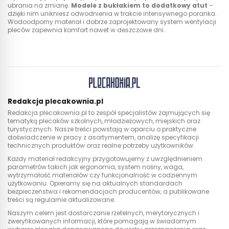
ubrania na zmianę.
Modele z bukłakiem to dodatkowy atut
–
dzięki nim unikniesz odwodnienia w trakcie intensywnego poranka.
Wodoodporny materiał i dobrze zaprojektowany system wentylacji
pleców zapewnia komfort nawet w deszczowe dni.
Redakcja plecakownia.pl
Redakcja plecakownia.pl to zespół specjalistów zajmujących się
tematyką plecaków szkolnych, młodzieżowych, miejskich oraz
turystycznych. Nasze treści powstają w oparciu o praktyczne
doświadczenie w pracy z asortymentem, analizę specyfikacji
technicznych produktów oraz realne potrzeby użytkowników.
Każdy materiał redakcyjny przygotowujemy z uwzględnieniem
parametrów takich jak ergonomia, system nośny, waga,
wytrzymałość materiałów czy funkcjonalność w codziennym
użytkowaniu. Opieramy się na aktualnych standardach
bezpieczeństwa i rekomendacjach producentów, a publikowane
treści są regularnie aktualizowane.
Naszym celem jest dostarczanie rzetelnych, merytorycznych i
zweryfikowanych informacji, które pomagają w świadomym